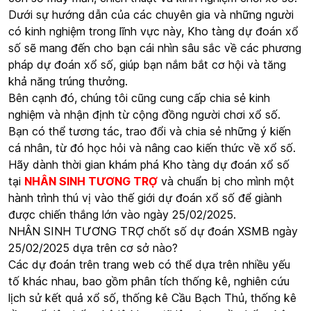
Dưới sự hướng dẫn của các chuyên gia và những người
có kinh nghiệm trong lĩnh vực này, Kho tàng dự đoán xổ
số sẽ mang đến cho bạn cái nhìn sâu sắc về các phương
pháp dự đoán xổ số, giúp bạn nắm bắt cơ hội và tăng
khả năng trúng thưởng.
Bên cạnh đó, chúng tôi cũng cung cấp chia sẻ kinh
nghiệm và nhận định từ cộng đồng người chơi xổ số.
Bạn có thể tương tác, trao đổi và chia sẻ những ý kiến
cá nhân, từ đó học hỏi và nâng cao kiến thức về xổ số.
Hãy dành thời gian khám phá Kho tàng dự đoán xổ số
tại
NHÂN SINH TƯƠNG TRỢ
và chuẩn bị cho mình một
hành trình thú vị vào thế giới dự đoán xổ số để giành
được chiến thắng lớn vào ngày 25/02/2025.
NHÂN SINH TƯƠNG TRỢ chốt số dự đoán XSMB ngày
25/02/2025 dựa trên cơ sở nào?
Các dự đoán trên trang web có thể dựa trên nhiều yếu
tố khác nhau, bao gồm phân tích thống kê, nghiên cứu
lịch sử kết quả xổ số, thống kê Cầu Bạch Thủ, thống kê