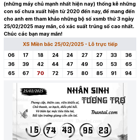
(những máy chủ mạnh nhất hiện nay) thống kê những
con số chưa xuất hiện từ 2020 đến nay, để mang đến
cho anh em tham khảo những bộ số xsmb thứ 3 ngày
25/02/2025 may mắn, có xác suất trúng số cao nhất.
Chúc các bạn may mắn!
XS Miền bắc 25/02/2025 - Lô trực tiếp
06
17
18
24
24
27
27
33
36
36
39
42
44
47
49
50
53
65
65
67
70
72
75
80
85
91
94