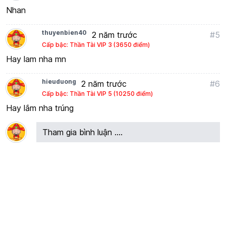
Nhan
thuyenbien40
2 năm trước
#5
Cấp bậc: Thần Tài VIP 3 (3650 điểm)
Hay lam nha mn
hieuduong
2 năm trước
#6
Cấp bậc: Thần Tài VIP 5 (10250 điểm)
Hay lắm nha trúng
Tham gia bình luận ....