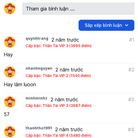
Tham gia bình luận ....
Sắp xếp bình luận
quynhtrang
2 năm trước
#1
Cấp bậc: Thần Tài VIP 3 (3695 điểm)
Hay
nhanhnguyen
2 năm trước
#2
Cấp bậc: Thần Tài VIP 2 (1540 điểm)
Hay lắm luoon
minhminhz
2 năm trước
#3
Cấp bậc: Thần Tài VIP 3 (3687 điểm)
57
thanhtho1991
2 năm trước
#4
Cấp bậc: Thần Tài VIP 4 (5480 điểm)