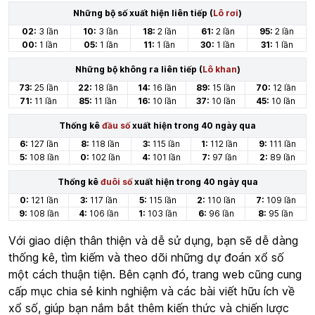
Những bộ số xuất hiện liên tiếp (
Lô rơi
)
02:
3 lần
10:
3 lần
18:
2 lần
61:
2 lần
95:
2 lần
00:
1 lần
05:
1 lần
11:
1 lần
30:
1 lần
31:
1 lần
Những bộ không ra liên tiếp (
Lô khan
)
73:
25 lần
22:
18 lần
14:
16 lần
89:
15 lần
70:
12 lần
71:
11 lần
85:
11 lần
16:
10 lần
37:
10 lần
45:
10 lần
Thống kê
đầu số
xuất hiện trong 40 ngày qua
6:
127 lần
8:
118 lần
3:
115 lần
1:
112 lần
9:
111 lần
5:
108 lần
0:
102 lần
4:
101 lần
7:
97 lần
2:
89 lần
Thống kê
đuôi số
xuất hiện trong 40 ngày qua
0:
121 lần
3:
117 lần
5:
115 lần
2:
110 lần
7:
109 lần
9:
108 lần
4:
106 lần
1:
103 lần
6:
96 lần
8:
95 lần
Với giao diện thân thiện và dễ sử dụng, bạn sẽ dễ dàng
thống kê, tìm kiếm và theo dõi những dự đoán xổ số
một cách thuận tiện. Bên cạnh đó, trang web cũng cung
cấp mục chia sẻ kinh nghiệm và các bài viết hữu ích về
xổ số, giúp bạn nắm bắt thêm kiến thức và chiến lược