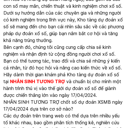
con số may mắn, chiến thuật và kinh nghiệm chơi xổ số.
Dưới sự hướng dẫn của các chuyên gia và những người
có kinh nghiệm trong lĩnh vực này, Kho tàng dự đoán xổ
số sẽ mang đến cho bạn cái nhìn sâu sắc về các phương
pháp dự đoán xổ số, giúp bạn nắm bắt cơ hội và tăng
khả năng trúng thưởng.
Bên cạnh đó, chúng tôi cũng cung cấp chia sẻ kinh
nghiệm và nhận định từ cộng đồng người chơi xổ số.
Bạn có thể tương tác, trao đổi và chia sẻ những ý kiến
cá nhân, từ đó học hỏi và nâng cao kiến thức về xổ số.
Hãy dành thời gian khám phá Kho tàng dự đoán xổ số
tại
NHÂN SINH TƯƠNG TRỢ
và chuẩn bị cho mình một
hành trình thú vị vào thế giới dự đoán xổ số để giành
được chiến thắng lớn vào ngày 17/04/2024.
NHÂN SINH TƯƠNG TRỢ chốt số dự đoán XSMB ngày
17/04/2024 dựa trên cơ sở nào?
Các dự đoán trên trang web có thể dựa trên nhiều yếu
tố khác nhau, bao gồm phân tích thống kê, nghiên cứu