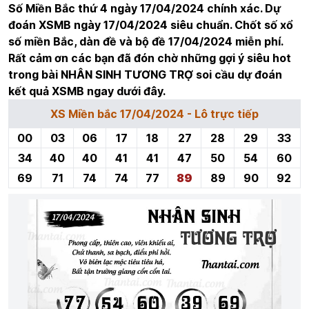
Số Miền Bắc thứ 4 ngày 17/04/2024 chính xác. Dự
đoán XSMB ngày 17/04/2024 siêu chuẩn. Chốt số xổ
số miền Bắc, dàn đề và bộ đề 17/04/2024 miễn phí.
Rất cảm ơn các bạn đã đón chờ những gợi ý siêu hot
trong bài NHÂN SINH TƯƠNG TRỢ soi cầu dự đoán
kết quả XSMB ngay dưới đây.
XS Miền bắc 17/04/2024 - Lô trực tiếp
00
03
06
17
18
27
28
29
33
34
40
40
41
41
47
50
54
60
69
71
74
74
77
89
89
90
92