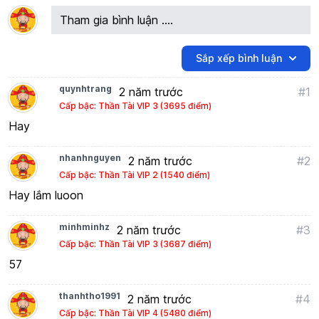
Tham gia bình luận ....
Sắp xếp bình luận
quynhtrang
2 năm trước
#1
Cấp bậc: Thần Tài VIP 3 (3695 điểm)
Hay
nhanhnguyen
2 năm trước
#2
Cấp bậc: Thần Tài VIP 2 (1540 điểm)
Hay lắm luoon
minhminhz
2 năm trước
#3
Cấp bậc: Thần Tài VIP 3 (3687 điểm)
57
thanhtho1991
2 năm trước
#4
Cấp bậc: Thần Tài VIP 4 (5480 điểm)