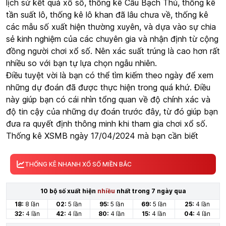
lịch sử kết quả xổ số, thống kê Cầu Bạch Thủ, thống kê
tần suất lô, thống kê lô khan đã lâu chưa về, thống kê
các mẫu số xuất hiện thường xuyên, và dựa vào sự chia
sẻ kinh nghiệm của các chuyên gia và nhận định từ cộng
đồng người chơi xổ số. Nên xác suất trúng là cao hơn rất
nhiều so với bạn tự lựa chọn ngẫu nhiên.
Điều tuyệt vời là bạn có thể tìm kiếm theo ngày để xem
những dự đoán đã được thực hiện trong quá khứ. Điều
này giúp bạn có cái nhìn tổng quan về độ chính xác và
độ tin cậy của những dự đoán trước đây, từ đó giúp bạn
đưa ra quyết định thông minh khi tham gia chơi xổ số.
Thống kê XSMB ngày 17/04/2024 mà bạn cần biết
THỐNG KÊ NHANH XỔ SỐ MIỀN BẮC
10 bộ số xuất hiện
nhiều
nhất trong 7 ngày qua
18:
8 lần
02:
5 lần
95:
5 lần
69:
5 lần
25:
4 lần
32:
4 lần
42:
4 lần
80:
4 lần
15:
4 lần
04:
4 lần