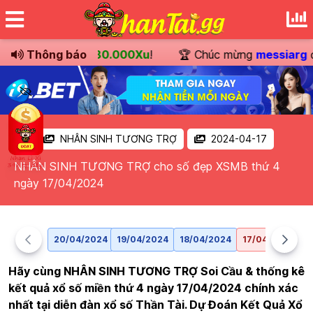
 khoản
Thông báo
trị giá
180.000Xu
!
🏆 Chúc mừng
messiarg
đã 
NHÂN SINH TƯƠNG TRỢ
2024-04-17
NHÂN SINH TƯƠNG TRỢ cho số đẹp XSMB thứ 4
ngày 17/04/2024
20/04/2024
19/04/2024
18/04/2024
17/04/2024
1
Hãy cùng NHÂN SINH TƯƠNG TRỢ Soi Cầu & thống kê
kết quả xổ số miền thứ 4 ngày 17/04/2024 chính xác
nhất tại diễn đàn xổ số Thần Tài. Dự Đoán Kết Quả Xổ