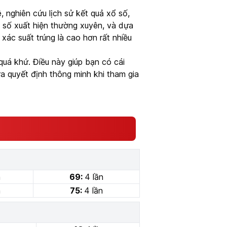
 nghiên cứu lịch sử kết quả xổ số,
u số xuất hiện thường xuyên, và dựa
xác suất trúng là cao hơn rất nhiều
uá khứ. Điều này giúp bạn có cái
a quyết định thông minh khi tham gia
n
69:
4 lần
n
75:
4 lần