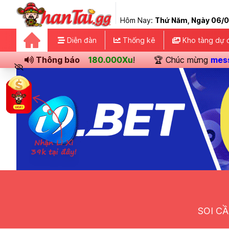
Hôm Nay:
Thứ Năm, Ngày 06/
Diễn đàn
Thống kê
Kho tàng dự 
yển khoản
Thông báo
trị giá
180.000Xu
!
🏆 Chúc mừng
messiarg
SOI CẦ