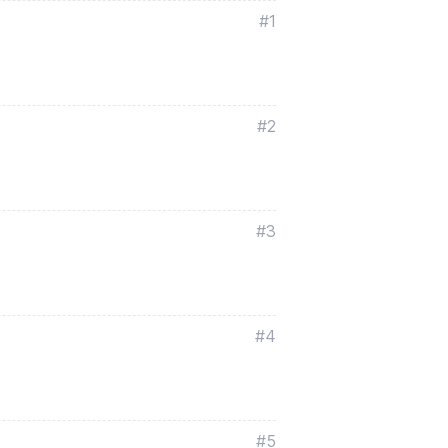
#1
#2
#3
#4
#5