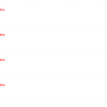
iểm)
iểm)
iểm)
iểm)