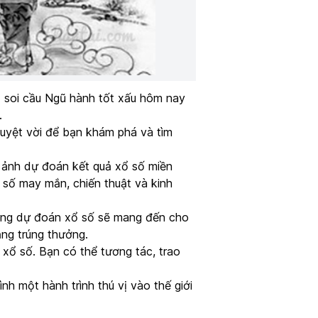
soi cầu Ngũ hành tốt xấu hôm nay
.
tuyệt vời để bạn khám phá và tìm
m ảnh dự đoán kết quả xổ số miền
số may mắn, chiến thuật và kinh
tàng dự đoán xổ số sẽ mang đến cho
ng trúng thưởng.
xổ số. Bạn có thể tương tác, trao
nh một hành trình thú vị vào thế giới