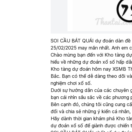
SOI CẦU BÁT QUÁI dự đoán dàn đề x
25/02/2025 may mắn nhất. Anh em c
Chào mừng bạn đến với Kho tàng dự
hiểu về những dự đoán xổ số hấp dẫn
Kho tàng dự đoán hôm nay
XSMB T
Bắc. Bạn có thể dễ dàng theo dõi và
nghiệm chơi xổ số.
Dưới sự hướng dẫn của các chuyên g
bạn cái nhìn sâu sắc về các phương 
Bên cạnh đó, chúng tôi cũng cung cấ
đổi và chia sẻ những ý kiến cá nhân,
Hãy dành thời gian khám phá Kho tà
dự đoán xổ số để giành được chiến 