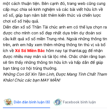
một cách thuận tiện. Bên cạnh đó, trang web cũng cung
cấp mục chia sẻ kinh nghiệm và các bài viết hữu ích về
xổ số, giúp bạn nắm bắt thêm kiến thức và chiến lược
chơi xổ số hiệu quả.
Diễn đàn xổ số Thần Tài chúc anh em có thể lựa chọn ra
được cho mình con số đẹp nhất dựa trên dự đoán soi
cầu kết quả xổ số miền Trung nhé. Ngoài những thông tin
trên, anh em hãy xem thêm những thông tin thú vị và bổ
ích về
Xổ Số Miền Bắc
hôm nay tại thantai.gg để nhận
được nhiều may mắn và tài lộc nhé. Chắc chắn rằng bạn
sẽ tìm thấy những thông tin hữu ích và hấp dẫn để giúp
bạn tăng cơ hội trúng thưởng.
Những Con Số Xin Tâm Linh, Được Mang Tính Chất Tham
Khảo! Chúc các bạn MAY MẮN!
Diễn đàn bình luận (6)
Facebook bình luận