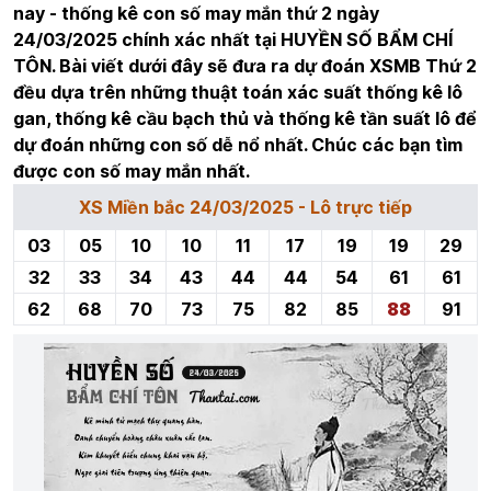
nay - thống kê con số may mắn thứ 2 ngày
24/03/2025 chính xác nhất tại HUYỀN SỐ BẨM CHÍ
TÔN. Bài viết dưới đây sẽ đưa ra dự đoán XSMB Thứ 2
đều dựa trên những thuật toán xác suất thống kê lô
gan, thống kê cầu bạch thủ và thống kê tần suất lô để
dự đoán những con số dễ nổ nhất. Chúc các bạn tìm
được con số may mắn nhất.
XS Miền bắc 24/03/2025 - Lô trực tiếp
03
05
10
10
11
17
19
19
29
32
33
34
43
44
44
54
61
61
62
68
70
73
75
82
85
88
91