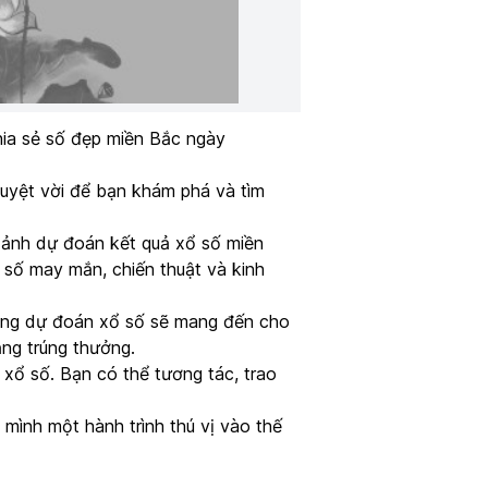
a sẻ số đẹp miền Bắc ngày
tuyệt vời để bạn khám phá và tìm
m ảnh dự đoán kết quả xổ số miền
số may mắn, chiến thuật và kinh
tàng dự đoán xổ số sẽ mang đến cho
ng trúng thưởng.
xổ số. Bạn có thể tương tác, trao
mình một hành trình thú vị vào thế