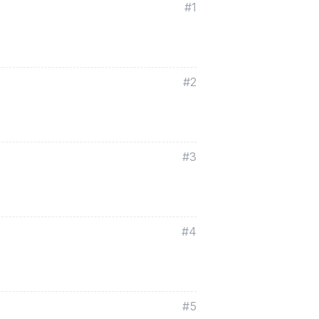
#1
#2
#3
#4
#5