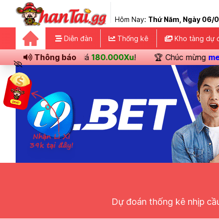
Hôm Nay:
Thứ Năm, Ngày 06/
Diễn đàn
Thống kê
Kho tàng dự 
huyển khoản
Thông báo
trị giá
180.000Xu
!
🏆 Chúc mừng
messia
Dự đoán thống kê nhịp c