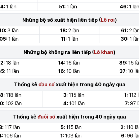
4:
1 lần
51:
1 lần
46:
1 lầ
Những bộ số xuất hiện liên tiếp (
Lô rơi
)
10:
3 lần
18:
2 lần
61:
2 lầ
05:
1 lần
11:
1 lần
30:
1 lầ
Những bộ không ra liên tiếp (
Lô khan
)
22:
18 lần
14:
16 lần
89:
15 l
85:
11 lần
16:
10 lần
37:
10 lầ
Thống kê
đầu số
xuất hiện trong 40 ngày qua
8:
118 lần
3:
115 lần
1:
112 
0:
102 lần
4:
101 lần
7:
97 
Thống kê
đuôi số
xuất hiện trong 40 ngày qua
3:
117 lần
5:
115 lần
2:
110 l
4:
106 lần
1:
103 lần
6:
96 lầ