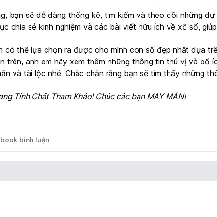
ụng, bạn sẽ dễ dàng thống kê, tìm kiếm và theo dõi những dự
c chia sẻ kinh nghiệm và các bài viết hữu ích về xổ số, giú
 có thể lựa chọn ra được cho mình con số đẹp nhất dựa trê
in trên, anh em hãy xem thêm những thông tin thú vị và bổ 
n và tài lộc nhé. Chắc chắn rằng bạn sẽ tìm thấy những thô
ang Tính Chất Tham Khảo! Chúc các bạn MAY MẮN!
book bình luận