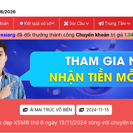
08/2026
đoán
Kết quả xổ số
Soi Cầu
Trung Tâm
rg
đã đổi thưởng thành công
Chuyển khoản
trị giá
1.340.0
ÁI MAI TRÚC VÔ BIÊN
2024-11-15
ầu đẹp XSMB thứ 6 ngày 15/11/2024 cùng với chuyên