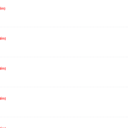
iểm)
iểm)
iểm)
iểm)