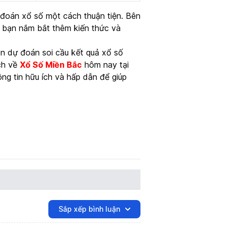
 đoán xổ số một cách thuận tiện. Bên
p bạn nắm bắt thêm kiến thức và
n dự đoán soi cầu kết quả xổ số
ích về
Xổ Số Miền Bắc
hôm nay tại
ng tin hữu ích và hấp dẫn để giúp
Sắp xếp bình luận