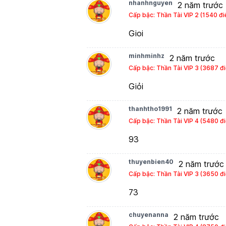
nhanhnguyen
2 năm trước
Cấp bậc: Thần Tài VIP 2 (1540 đ
Gioi
minhminhz
2 năm trước
Cấp bậc: Thần Tài VIP 3 (3687 đ
Giỏi
thanhtho1991
2 năm trước
Cấp bậc: Thần Tài VIP 4 (5480 đ
93
thuyenbien40
2 năm trước
Cấp bậc: Thần Tài VIP 3 (3650 đ
73
chuyenanna
2 năm trước