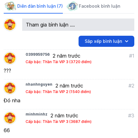
Diễn đàn bình luận (7)
Facebook bình luận
Tham gia bình luận ....
Sắp xếp bình luận
0399959756
2 năm trước
#1
Cấp bậc: Thần Tài VIP 3 (3720 điểm)
???
nhanhnguyen
2 năm trước
#2
Cấp bậc: Thần Tài VIP 2 (1540 điểm)
Đó nha
minhminhz
2 năm trước
#3
Cấp bậc: Thần Tài VIP 3 (3687 điểm)
66