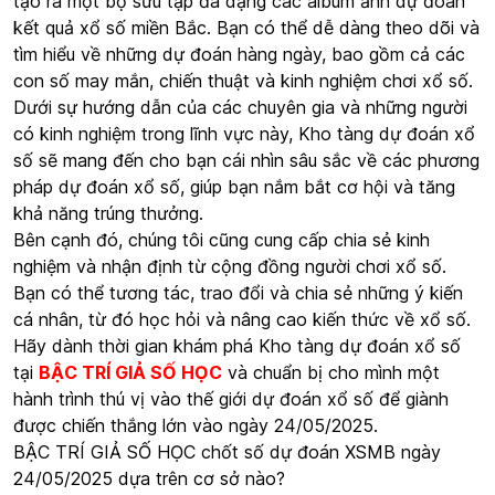
tạo ra một bộ sưu tập đa dạng các album ảnh dự đoán
kết quả xổ số miền Bắc. Bạn có thể dễ dàng theo dõi và
tìm hiểu về những dự đoán hàng ngày, bao gồm cả các
con số may mắn, chiến thuật và kinh nghiệm chơi xổ số.
Dưới sự hướng dẫn của các chuyên gia và những người
có kinh nghiệm trong lĩnh vực này, Kho tàng dự đoán xổ
số sẽ mang đến cho bạn cái nhìn sâu sắc về các phương
pháp dự đoán xổ số, giúp bạn nắm bắt cơ hội và tăng
khả năng trúng thưởng.
Bên cạnh đó, chúng tôi cũng cung cấp chia sẻ kinh
nghiệm và nhận định từ cộng đồng người chơi xổ số.
Bạn có thể tương tác, trao đổi và chia sẻ những ý kiến
cá nhân, từ đó học hỏi và nâng cao kiến thức về xổ số.
Hãy dành thời gian khám phá Kho tàng dự đoán xổ số
tại
BẬC TRÍ GIẢ SỐ HỌC
và chuẩn bị cho mình một
hành trình thú vị vào thế giới dự đoán xổ số để giành
được chiến thắng lớn vào ngày 24/05/2025.
BẬC TRÍ GIẢ SỐ HỌC chốt số dự đoán XSMB ngày
24/05/2025 dựa trên cơ sở nào?