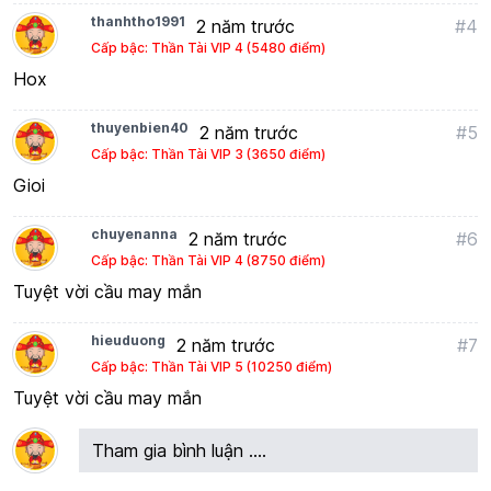
thanhtho1991
2 năm trước
#4
Cấp bậc: Thần Tài VIP 4 (5480 điểm)
Hox
thuyenbien40
2 năm trước
#5
Cấp bậc: Thần Tài VIP 3 (3650 điểm)
Gioi
chuyenanna
2 năm trước
#6
Cấp bậc: Thần Tài VIP 4 (8750 điểm)
Tuyệt vời cầu may mắn
hieuduong
2 năm trước
#7
Cấp bậc: Thần Tài VIP 5 (10250 điểm)
Tuyệt vời cầu may mắn
Tham gia bình luận ....