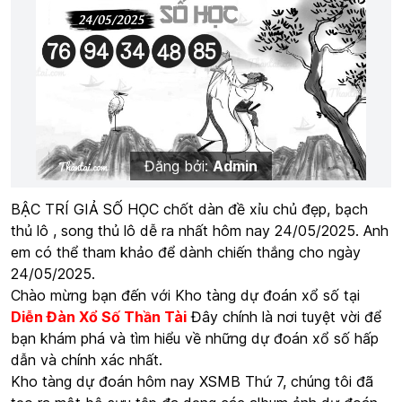
Đăng bởi:
Admin
BẬC TRÍ GIẢ SỐ HỌC chốt dàn đề xỉu chủ đẹp, bạch
thủ lô , song thủ lô dễ ra nhất hôm nay 24/05/2025. Anh
em có thể tham khảo để dành chiến thắng cho ngày
24/05/2025.
Chào mừng bạn đến với Kho tàng dự đoán xổ số tại
Diễn Đàn Xổ Số Thần Tài
Đây chính là nơi tuyệt vời để
bạn khám phá và tìm hiểu về những dự đoán xổ số hấp
dẫn và chính xác nhất.
Kho tàng dự đoán hôm nay
XSMB Thứ 7
, chúng tôi đã