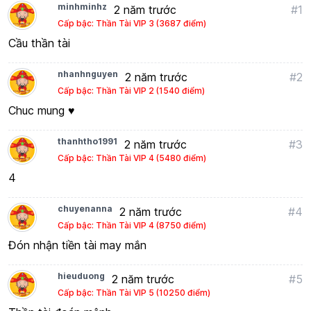
minhminhz
2 năm trước
#1
Cấp bậc: Thần Tài VIP 3 (3687 điểm)
Cầu thần tài
nhanhnguyen
2 năm trước
#2
Cấp bậc: Thần Tài VIP 2 (1540 điểm)
Chuc mung ♥️
thanhtho1991
2 năm trước
#3
Cấp bậc: Thần Tài VIP 4 (5480 điểm)
4
chuyenanna
2 năm trước
#4
Cấp bậc: Thần Tài VIP 4 (8750 điểm)
Đón nhận tiền tài may mắn
hieuduong
2 năm trước
#5
Cấp bậc: Thần Tài VIP 5 (10250 điểm)