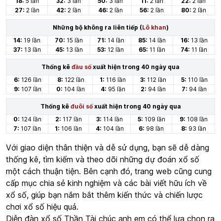
18:
5 lần
32:
3 lần
50:
3 lần
11:
2 lần
22:
2 lần
27:
2 lần
42:
2 lần
46:
2 lần
56:
2 lần
80:
2 lần
Những bộ không ra liên tiếp (
Lô khan
)
14:
19 lần
70:
15 lần
71:
14 lần
85:
14 lần
16:
13 lần
37:
13 lần
45:
13 lần
53:
12 lần
65:
11 lần
74:
11 lần
Thống kê
đầu số
xuất hiện trong 40 ngày qua
6:
126 lần
8:
122 lần
1:
116 lần
3:
112 lần
5:
110 lần
9:
107 lần
0:
104 lần
4:
95 lần
2:
94 lần
7:
94 lần
Thống kê
đuôi số
xuất hiện trong 40 ngày qua
0:
124 lần
2:
117 lần
3:
114 lần
5:
109 lần
9:
108 lần
7:
107 lần
1:
106 lần
4:
104 lần
6:
98 lần
8:
93 lần
Với giao diện thân thiện và dễ sử dụng, bạn sẽ dễ dàng
thống kê, tìm kiếm và theo dõi những dự đoán xổ số
một cách thuận tiện. Bên cạnh đó, trang web cũng cung
cấp mục chia sẻ kinh nghiệm và các bài viết hữu ích về
xổ số, giúp bạn nắm bắt thêm kiến thức và chiến lược
chơi xổ số hiệu quả.
Diễn đàn xổ số Thần Tài chúc anh em có thể lựa chọn ra