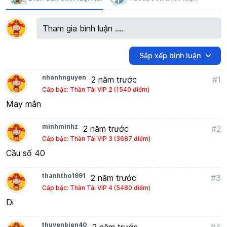
Tham gia bình luận ....
Sắp xếp bình luận
nhanhnguyen
2 năm trước
#1
Cấp bậc: Thần Tài VIP 2 (1540 điểm)
May mắn
minhminhz
2 năm trước
#2
Cấp bậc: Thần Tài VIP 3 (3687 điểm)
Cầu số 40
thanhtho1991
2 năm trước
#3
Cấp bậc: Thần Tài VIP 4 (5480 điểm)
Di
thuyenbien40