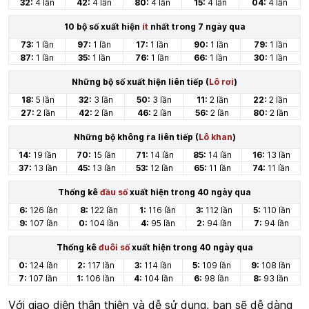
32:
4 lần
42:
4 lần
80:
4 lần
15:
4 lần
04:
4 lần
10 bộ số xuất hiện
ít
nhất trong 7 ngày qua
73:
1 lần
97:
1 lần
17:
1 lần
90:
1 lần
79:
1 lần
87:
1 lần
35:
1 lần
76:
1 lần
66:
1 lần
30:
1 lần
Những bộ số xuất hiện liên tiếp (
Lô rơi
)
18:
5 lần
32:
3 lần
50:
3 lần
11:
2 lần
22:
2 lần
27:
2 lần
42:
2 lần
46:
2 lần
56:
2 lần
80:
2 lần
Những bộ không ra liên tiếp (
Lô khan
)
14:
19 lần
70:
15 lần
71:
14 lần
85:
14 lần
16:
13 lần
37:
13 lần
45:
13 lần
53:
12 lần
65:
11 lần
74:
11 lần
Thống kê
đầu số
xuất hiện trong 40 ngày qua
6:
126 lần
8:
122 lần
1:
116 lần
3:
112 lần
5:
110 lần
9:
107 lần
0:
104 lần
4:
95 lần
2:
94 lần
7:
94 lần
Thống kê
đuôi số
xuất hiện trong 40 ngày qua
0:
124 lần
2:
117 lần
3:
114 lần
5:
109 lần
9:
108 lần
7:
107 lần
1:
106 lần
4:
104 lần
6:
98 lần
8:
93 lần
Với giao diện thân thiện và dễ sử dụng, bạn sẽ dễ dàng