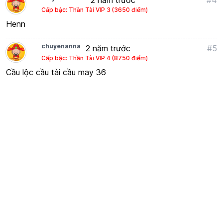
2 năm trước
#4
Cấp bậc: Thần Tài VIP 3 (3650 điểm)
Henn
chuyenanna
2 năm trước
#5
Cấp bậc: Thần Tài VIP 4 (8750 điểm)
Cầu lộc cầu tài cầu may 36