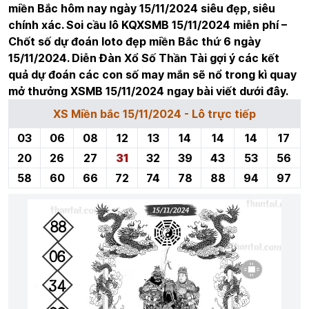
miền Bắc hôm nay ngày 15/11/2024 siêu đẹp, siêu
chính xác. Soi cầu lô KQXSMB 15/11/2024 miễn phí –
Chốt số dự đoán loto đẹp miền Bắc thứ 6 ngày
15/11/2024. Diễn Đàn Xổ Số Thần Tài gợi ý các kết
quả dự đoán các con số may mắn sẽ nổ trong kì quay
mở thưởng XSMB 15/11/2024 ngay bài viết dưới đây.
XS Miền bắc 15/11/2024 - Lô trực tiếp
03
06
08
12
13
14
14
14
17
20
26
27
31
32
39
43
53
56
58
60
66
72
74
78
88
94
97