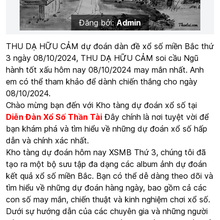
Đăng bởi:
Admin
THU DẠ HỮU CẢM dự đoán dàn đề xổ số miền Bắc thứ
3 ngày 08/10/2024, THU DẠ HỮU CẢM soi cầu Ngũ
hành tốt xấu hôm nay 08/10/2024 may mắn nhất. Anh
em có thể tham khảo để dành chiến thắng cho ngày
08/10/2024.
Chào mừng bạn đến với Kho tàng dự đoán xổ số tại
Diễn Đàn Xổ Số Thần Tài
Đây chính là nơi tuyệt vời để
bạn khám phá và tìm hiểu về những dự đoán xổ số hấp
dẫn và chính xác nhất.
Kho tàng dự đoán hôm nay
XSMB Thứ 3
, chúng tôi đã
tạo ra một bộ sưu tập đa dạng các album ảnh dự đoán
kết quả xổ số miền Bắc. Bạn có thể dễ dàng theo dõi và
tìm hiểu về những dự đoán hàng ngày, bao gồm cả các
con số may mắn, chiến thuật và kinh nghiệm chơi xổ số.
Dưới sự hướng dẫn của các chuyên gia và những người