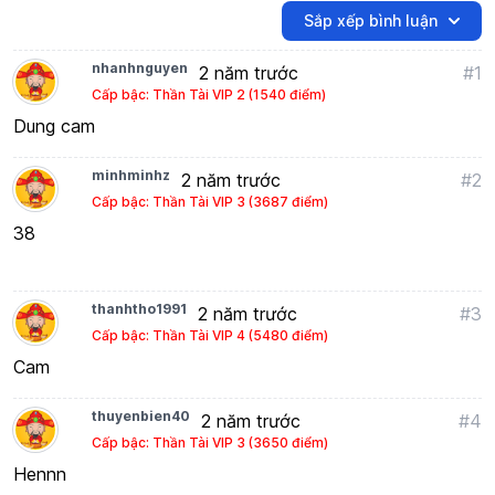
Sắp xếp bình luận
nhanhnguyen
2 năm trước
#1
Cấp bậc: Thần Tài VIP 2 (1540 điểm)
Dung cam
minhminhz
2 năm trước
#2
Cấp bậc: Thần Tài VIP 3 (3687 điểm)
38
thanhtho1991
2 năm trước
#3
Cấp bậc: Thần Tài VIP 4 (5480 điểm)
Cam
thuyenbien40
2 năm trước
#4
Cấp bậc: Thần Tài VIP 3 (3650 điểm)
Hennn