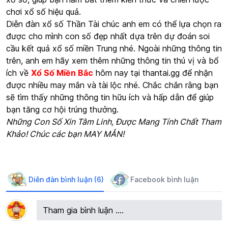
chơi xổ số hiệu quả.
Diễn đàn xổ số Thần Tài chúc anh em có thể lựa chọn ra
được cho mình con số đẹp nhất dựa trên dự đoán soi
cầu kết quả xổ số miền Trung nhé. Ngoài những thông tin
trên, anh em hãy xem thêm những thông tin thú vị và bổ
ích về
Xổ Số Miền Bắc
hôm nay tại thantai.gg để nhận
được nhiều may mắn và tài lộc nhé. Chắc chắn rằng bạn
sẽ tìm thấy những thông tin hữu ích và hấp dẫn để giúp
bạn tăng cơ hội trúng thưởng.
Những Con Số Xin Tâm Linh, Được Mang Tính Chất Tham
Khảo! Chúc các bạn MAY MẮN!
Diễn đàn bình luận (6)
Facebook bình luận
Tham gia bình luận ....