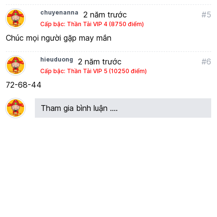
chuyenanna
2 năm trước
#5
Cấp bậc: Thần Tài VIP 4 (8750 điểm)
Chúc mọi người gặp may mắn
hieuduong
2 năm trước
#6
Cấp bậc: Thần Tài VIP 5 (10250 điểm)
72-68-44
Tham gia bình luận ....