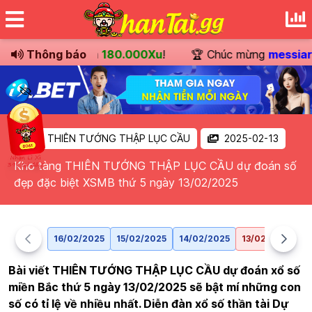
yển khoản
Thông báo
trị giá
180.000Xu
!
🏆 Chúc mừng
messiarg
đ
THIÊN TƯỚNG THẬP LỤC CẦU
2025-02-13
Kho tàng THIÊN TƯỚNG THẬP LỤC CẦU dự đoán số
đẹp đặc biệt XSMB thứ 5 ngày 13/02/2025
16/02/2025
15/02/2025
14/02/2025
13/02/2025
1
Bài viết THIÊN TƯỚNG THẬP LỤC CẦU dự đoán xổ số
miền Bắc thứ 5 ngày 13/02/2025 sẽ bật mí những con
số có tỉ lệ về nhiều nhất. Diễn đàn xổ số thần tài Dự