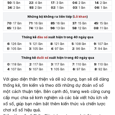
50:
5 lần
22:
4 lần
17:
3 lần
04:
2 lần
14:
2 lần
34:
2 lần
93:
2 lần
02:
1 lần
03:
1 lần
06:
1 lần
Những bộ không ra liên tiếp (
Lô khan
)
70:
17 lần
71:
16 lần
85:
16 lần
37:
15 lần
45:
15 lần
65:
13 lần
74:
13 lần
96:
13 lần
58:
12 lần
08:
11 lần
Thống kê
đầu số
xuất hiện trong 40 ngày qua
6:
126 lần
1:
121 lần
8:
121 lần
5:
108 lần
9:
107 lần
0:
105 lần
3:
105 lần
4:
97 lần
2:
96 lần
7:
94 lần
Thống kê
đuôi số
xuất hiện trong 40 ngày qua
0:
118 lần
2:
117 lần
3:
117 lần
7:
110 lần
9:
110 lần
4:
107 lần
5:
107 lần
1:
105 lần
6:
97 lần
8:
92 lần
Với giao diện thân thiện và dễ sử dụng, bạn sẽ dễ dàng
thống kê, tìm kiếm và theo dõi những dự đoán xổ số
một cách thuận tiện. Bên cạnh đó, trang web cũng cung
cấp mục chia sẻ kinh nghiệm và các bài viết hữu ích về
xổ số, giúp bạn nắm bắt thêm kiến thức và chiến lược
chơi xổ số hiệu quả.