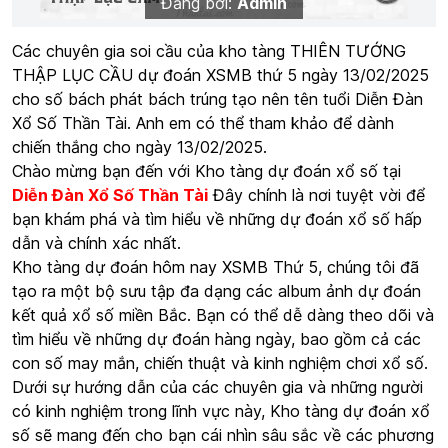
Đăng bởi:
Admin
Các chuyên gia soi cầu của kho tàng THIÊN TƯỚNG
THẬP LỤC CẦU dự đoán XSMB thứ 5 ngày 13/02/2025
cho số bách phát bách trúng tạo nên tên tuổi Diễn Đàn
Xổ Số Thần Tài. Anh em có thể tham khảo để dành
chiến thắng cho ngày 13/02/2025.
Chào mừng bạn đến với Kho tàng dự đoán xổ số tại
Diễn Đàn Xổ Số Thần Tài
Đây chính là nơi tuyệt vời để
bạn khám phá và tìm hiểu về những dự đoán xổ số hấp
dẫn và chính xác nhất.
Kho tàng dự đoán hôm nay
XSMB Thứ 5
, chúng tôi đã
tạo ra một bộ sưu tập đa dạng các album ảnh dự đoán
kết quả xổ số miền Bắc. Bạn có thể dễ dàng theo dõi và
tìm hiểu về những dự đoán hàng ngày, bao gồm cả các
con số may mắn, chiến thuật và kinh nghiệm chơi xổ số.
Dưới sự hướng dẫn của các chuyên gia và những người
có kinh nghiệm trong lĩnh vực này, Kho tàng dự đoán xổ
số sẽ mang đến cho bạn cái nhìn sâu sắc về các phương