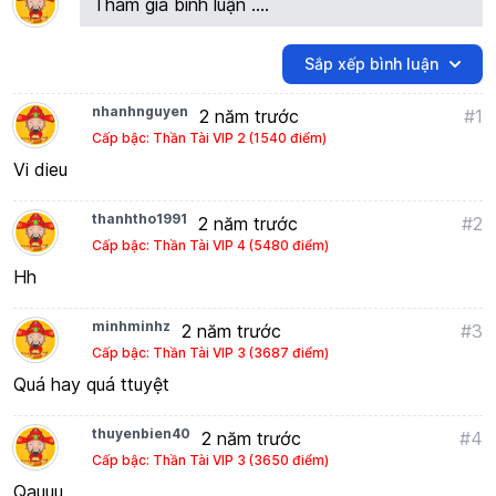
Tham gia bình luận ....
Sắp xếp bình luận
nhanhnguyen
2 năm trước
#1
Cấp bậc: Thần Tài VIP 2 (1540 điểm)
Vi dieu
thanhtho1991
2 năm trước
#2
Cấp bậc: Thần Tài VIP 4 (5480 điểm)
Hh
minhminhz
2 năm trước
#3
Cấp bậc: Thần Tài VIP 3 (3687 điểm)
Quá hay quá ttuyệt
thuyenbien40
2 năm trước
#4
Cấp bậc: Thần Tài VIP 3 (3650 điểm)
Qauuu