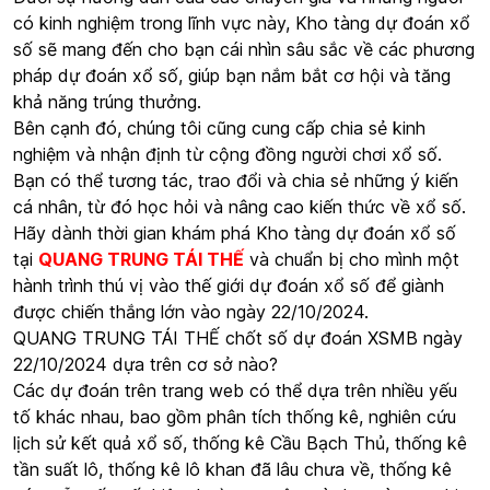
có kinh nghiệm trong lĩnh vực này, Kho tàng dự đoán xổ
số sẽ mang đến cho bạn cái nhìn sâu sắc về các phương
pháp dự đoán xổ số, giúp bạn nắm bắt cơ hội và tăng
khả năng trúng thưởng.
Bên cạnh đó, chúng tôi cũng cung cấp chia sẻ kinh
nghiệm và nhận định từ cộng đồng người chơi xổ số.
Bạn có thể tương tác, trao đổi và chia sẻ những ý kiến
cá nhân, từ đó học hỏi và nâng cao kiến thức về xổ số.
Hãy dành thời gian khám phá Kho tàng dự đoán xổ số
tại
QUANG TRUNG TÁI THẾ
và chuẩn bị cho mình một
hành trình thú vị vào thế giới dự đoán xổ số để giành
được chiến thắng lớn vào ngày 22/10/2024.
QUANG TRUNG TÁI THẾ chốt số dự đoán XSMB ngày
22/10/2024 dựa trên cơ sở nào?
Các dự đoán trên trang web có thể dựa trên nhiều yếu
tố khác nhau, bao gồm phân tích thống kê, nghiên cứu
lịch sử kết quả xổ số, thống kê Cầu Bạch Thủ, thống kê
tần suất lô, thống kê lô khan đã lâu chưa về, thống kê