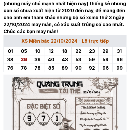
(những máy chủ mạnh nhất hiện nay) thống kê những
con số chưa xuất hiện từ 2020 đến nay, để mang đến
cho anh em tham khảo những bộ số xsmb thứ 3 ngày
22/10/2024 may mắn, có xác suất trúng số cao nhất.
Chúc các bạn may mắn!
XS Miền bắc 22/10/2024 - Lô trực tiếp
01
05
10
12
18
22
23
29
31
38
39
39
40
43
53
59
59
66
76
78
78
85
89
90
92
96
99