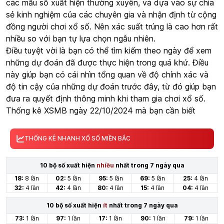
các mẫu số xuất hiện thường xuyên, và dựa vào sự chia
sẻ kinh nghiệm của các chuyên gia và nhận định từ cộng
đồng người chơi xổ số. Nên xác suất trúng là cao hơn rất
nhiều so với bạn tự lựa chọn ngẫu nhiên.
Điều tuyệt vời là bạn có thể tìm kiếm theo ngày để xem
những dự đoán đã được thực hiện trong quá khứ. Điều
này giúp bạn có cái nhìn tổng quan về độ chính xác và
độ tin cậy của những dự đoán trước đây, từ đó giúp bạn
đưa ra quyết định thông minh khi tham gia chơi xổ số.
Thống kê XSMB ngày 22/10/2024 mà bạn cần biết
THỐNG KÊ NHANH XỔ SỐ MIỀN BẮC
10 bộ số xuất hiện
nhiều
nhất trong 7 ngày qua
18:
8 lần
02:
5 lần
95:
5 lần
69:
5 lần
25:
4 lần
32:
4 lần
42:
4 lần
80:
4 lần
15:
4 lần
04:
4 lần
10 bộ số xuất hiện
ít
nhất trong 7 ngày qua
73:
1 lần
97:
1 lần
17:
1 lần
90:
1 lần
79:
1 lần