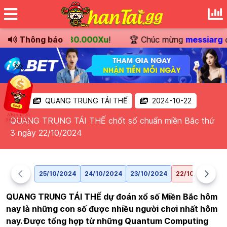
 khoản
Thông báo
trị giá
180.000Xu
!
🏆 Chúc mừng
messiarg
đã 
QUANG TRUNG TÁI THẾ
2024-10-22
QUANG TRUNG TÁI THẾ chốt số chuẩn miền Bắc thứ
3 ngày 22/10/2024
25/10/2024
24/10/2024
23/10/2024
22/10/2024
2
QUANG TRUNG TÁI THẾ dự đoán xổ số Miền Bắc hôm
nay là những con số được nhiều người chơi nhất hôm
nay. Được tổng hợp từ những Quantum Computing