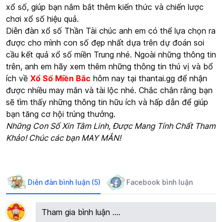
xổ số, giúp bạn nắm bắt thêm kiến thức và chiến lược
chơi xổ số hiệu quả.
Diễn đàn xổ số Thần Tài chúc anh em có thể lựa chọn ra
được cho mình con số đẹp nhất dựa trên dự đoán soi
cầu kết quả xổ số miền Trung nhé. Ngoài những thông tin
trên, anh em hãy xem thêm những thông tin thú vị và bổ
ích về
Xổ Số Miền Bắc
hôm nay tại thantai.gg để nhận
được nhiều may mắn và tài lộc nhé. Chắc chắn rằng bạn
sẽ tìm thấy những thông tin hữu ích và hấp dẫn để giúp
bạn tăng cơ hội trúng thưởng.
Những Con Số Xin Tâm Linh, Được Mang Tính Chất Tham
Khảo! Chúc các bạn MAY MẮN!
Diễn đàn bình luận (5)
Facebook bình luận
Tham gia bình luận ....