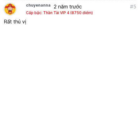
chuyenanna
2 năm trước
#5
Cấp bậc: Thần Tài VIP 4 (8750 điểm)
Rất thú vị