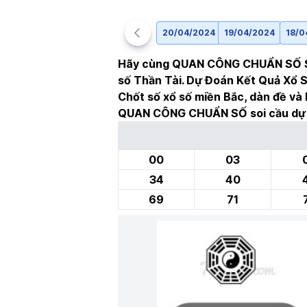
20/04/2024
19/04/2024
18/0
Hãy cùng QUAN CÔNG CHUẨN SỐ Soi 
số Thần Tài. Dự Đoán Kết Quả Xổ 
Chốt số xổ số miền Bắc, dàn đề và 
QUAN CÔNG CHUẨN SỐ soi cầu dự đ
00
03
34
40
69
71