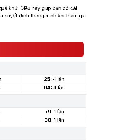
uá khứ. Điều này giúp bạn có cái
a quyết định thông minh khi tham gia
n
25:
4 lần
n
04:
4 lần
n
79:
1 lần
n
30:
1 lần