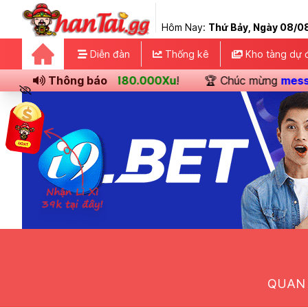
Hôm Nay:
Thứ Bảy, Ngày 08/0
Diễn đàn
Thống kê
Kho tàng dự 
yển khoản
Thông báo
trị giá
180.000Xu
!
🏆 Chúc mừng
messiarg
QUAN 