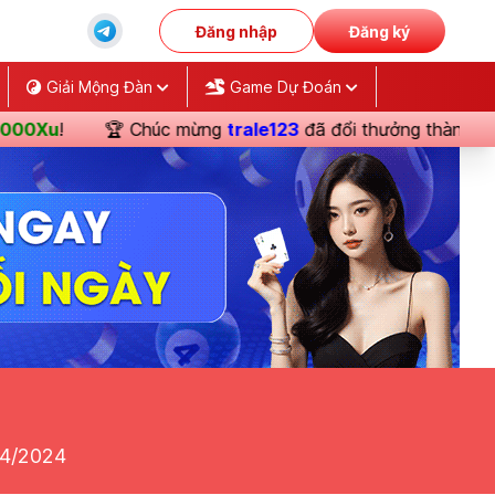
Đăng nhập
Đăng ký
Giải Mộng Đàn
Game Dự Đoán
Xu
!
🏆 Chúc mừng
trale123
đã đổi thưởng thành công
C
4/2024