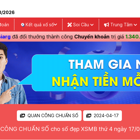
8/2026
đoán
Kết quả xổ số
Soi Cầu
Trung Tâm
đã đổi thưởng thành công
Chuyển khoản
trị giá
1.340.000
QUAN CÔNG CHUẨN SỐ
2024-04-17
CÔNG CHUẨN SỐ cho số đẹp XSMB thứ 4 ngày 17/0