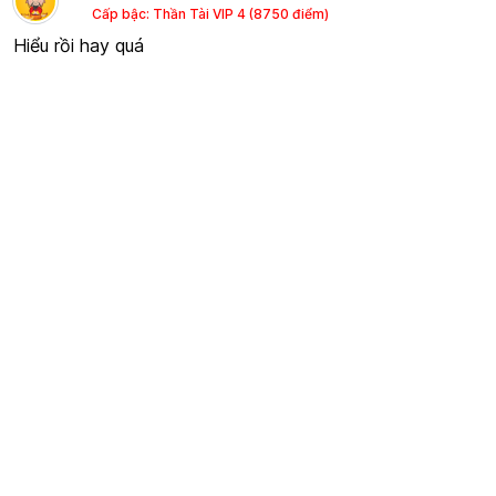
Cấp bậc: Thần Tài VIP 4 (8750 điểm)
Hiểu rồi hay quá