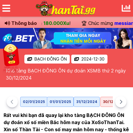
ển khoản
Thông báo
trị giá
180.000Xu
!
🏆 Chúc mừng
messiarg
đ
BẠCH ĐÔNG ÔN
2024-12-30
Kho tàng BẠCH ĐÔNG ÔN dự đoán XSMB thứ 2 ngày
30/12/2024
02/01/2025
01/01/2025
31/12/2024
30/12/2024
2
Rất vui khi bạn đã quay lại kho tàng BẠCH ĐÔNG ÔN
dự đoán xổ số miền Bắc hôm nay của XoSoThanTai.
Xin số Thần Tài - Con số may mắn hôm nay - thống kê