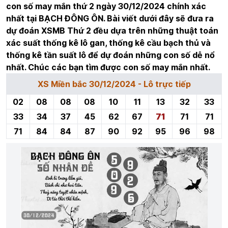
con số may mắn thứ 2 ngày 30/12/2024 chính xác
nhất tại BẠCH ĐÔNG ÔN. Bài viết dưới đây sẽ đưa ra
dự đoán XSMB Thứ 2 đều dựa trên những thuật toán
xác suất thống kê lô gan, thống kê cầu bạch thủ và
thống kê tần suất lô để dự đoán những con số dễ nổ
nhất. Chúc các bạn tìm được con số may mắn nhất.
XS Miền bắc 30/12/2024 - Lô trực tiếp
02
08
08
08
10
11
13
32
33
33
34
37
45
62
67
71
71
71
71
84
84
87
90
92
95
96
98