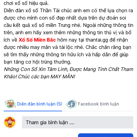
chơi xổ số hiệu quả.
Diễn đàn xổ số Thần Tài chúc anh em có thể lựa chọn ra
được cho mình con số đẹp nhất dựa trên dự đoán soi
cầu kết quả xổ số miền Trung nhé. Ngoài những thông tin
trên, anh em hãy xem thêm những thông tin thú vị và bổ
ích về
Xổ Số Miền Bắc
hôm nay tại thantai.gg để nhận
được nhiều may mắn và tài lộc nhé. Chắc chắn rằng bạn
sẽ tìm thấy những thông tin hữu ích và hấp dẫn để giúp
bạn tăng cơ hội trúng thưởng.
Những Con Số Xin Tâm Linh, Được Mang Tính Chất Tham
Khảo! Chúc các bạn MAY MẮN!
Diễn đàn bình luận (5)
Facebook bình luận
Tham gia bình luận ....