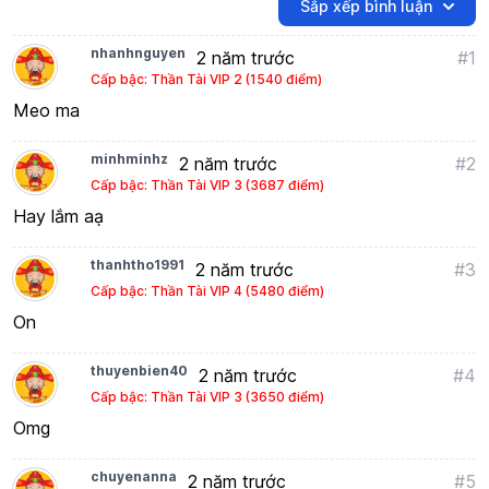
Sắp xếp bình luận
nhanhnguyen
2 năm trước
#1
Cấp bậc: Thần Tài VIP 2 (1540 điểm)
Meo ma
minhminhz
2 năm trước
#2
Cấp bậc: Thần Tài VIP 3 (3687 điểm)
Hay lắm aạ
thanhtho1991
2 năm trước
#3
Cấp bậc: Thần Tài VIP 4 (5480 điểm)
On
thuyenbien40
2 năm trước
#4
Cấp bậc: Thần Tài VIP 3 (3650 điểm)
Omg
chuyenanna
2 năm trước
#5