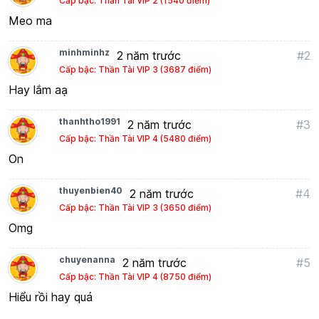
Cấp bậc: Thần Tài VIP 2 (1540 điểm)
Meo ma
minhminhz
2 năm trước
#2
Cấp bậc: Thần Tài VIP 3 (3687 điểm)
Hay lắm aạ
thanhtho1991
2 năm trước
#3
Cấp bậc: Thần Tài VIP 4 (5480 điểm)
On
thuyenbien40
2 năm trước
#4
Cấp bậc: Thần Tài VIP 3 (3650 điểm)
Omg
chuyenanna
2 năm trước
#5
Cấp bậc: Thần Tài VIP 4 (8750 điểm)
Hiểu rồi hay quá