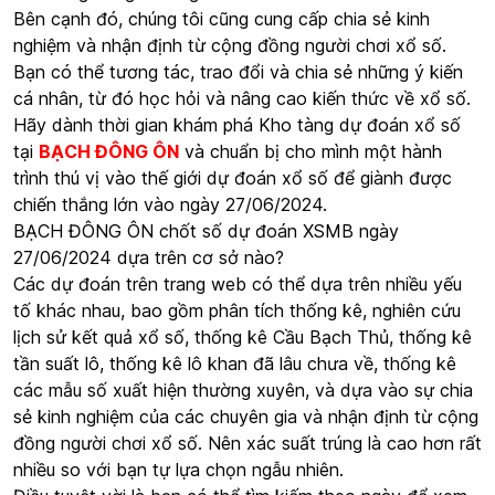
Bên cạnh đó, chúng tôi cũng cung cấp chia sẻ kinh
nghiệm và nhận định từ cộng đồng người chơi xổ số.
Bạn có thể tương tác, trao đổi và chia sẻ những ý kiến
cá nhân, từ đó học hỏi và nâng cao kiến thức về xổ số.
Hãy dành thời gian khám phá Kho tàng dự đoán xổ số
tại
BẠCH ĐÔNG ÔN
và chuẩn bị cho mình một hành
trình thú vị vào thế giới dự đoán xổ số để giành được
chiến thắng lớn vào ngày 27/06/2024.
BẠCH ĐÔNG ÔN chốt số dự đoán XSMB ngày
27/06/2024 dựa trên cơ sở nào?
Các dự đoán trên trang web có thể dựa trên nhiều yếu
tố khác nhau, bao gồm phân tích thống kê, nghiên cứu
lịch sử kết quả xổ số, thống kê Cầu Bạch Thủ, thống kê
tần suất lô, thống kê lô khan đã lâu chưa về, thống kê
các mẫu số xuất hiện thường xuyên, và dựa vào sự chia
sẻ kinh nghiệm của các chuyên gia và nhận định từ cộng
đồng người chơi xổ số. Nên xác suất trúng là cao hơn rất
nhiều so với bạn tự lựa chọn ngẫu nhiên.