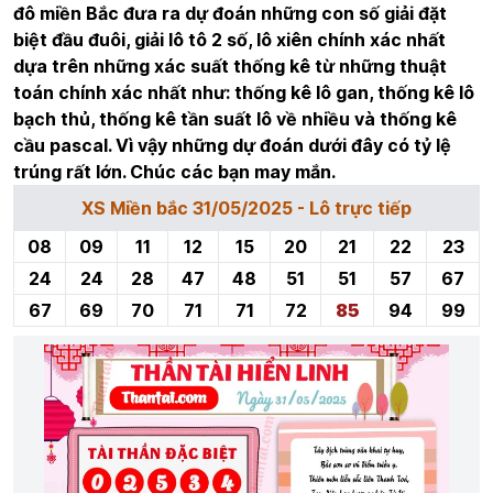
đô miền Bắc đưa ra dự đoán những con số giải đặt
biệt đầu đuôi, giải lô tô 2 số, lô xiên chính xác nhất
dựa trên những xác suất thống kê từ những thuật
toán chính xác nhất như: thống kê lô gan, thống kê lô
bạch thủ, thống kê tần suất lô về nhiều và thống kê
cầu pascal. Vì vậy những dự đoán dưới đây có tỷ lệ
trúng rất lớn. Chúc các bạn may mắn.
XS Miền bắc 31/05/2025 - Lô trực tiếp
08
09
11
12
15
20
21
22
23
24
24
28
47
48
51
51
57
67
67
69
70
71
71
72
85
94
99