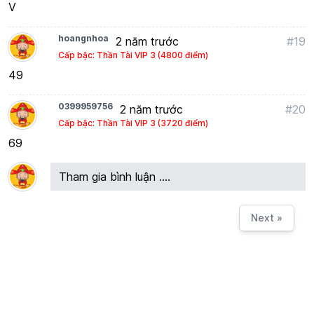
V
hoangnhoa
2 năm trước
#19
Cấp bậc: Thần Tài VIP 3 (4800 điểm)
49
0399959756
2 năm trước
#20
Cấp bậc: Thần Tài VIP 3 (3720 điểm)
69
Tham gia bình luận ....
Next »