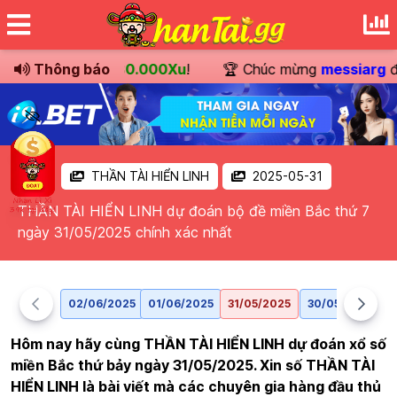
khoản
Thông báo
trị giá
180.000Xu
!
🏆 Chúc mừng
messiarg
đã đ
THẦN TÀI HIỂN LINH
2025-05-31
THẦN TÀI HIỂN LINH dự đoán bộ đề miền Bắc thứ 7
ngày 31/05/2025 chính xác nhất
02/06/2025
01/06/2025
31/05/2025
30/05/2025
2
Hôm nay hãy cùng THẦN TÀI HIỂN LINH dự đoán xổ số
miền Bắc thứ bảy ngày 31/05/2025. Xin số THẦN TÀI
HIỂN LINH là bài viết mà các chuyên gia hàng đầu thủ