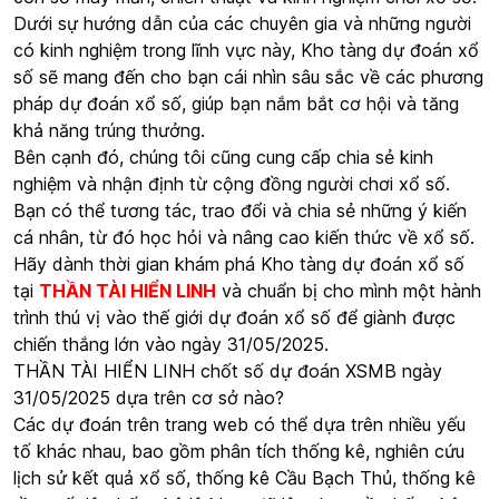
Dưới sự hướng dẫn của các chuyên gia và những người
có kinh nghiệm trong lĩnh vực này, Kho tàng dự đoán xổ
số sẽ mang đến cho bạn cái nhìn sâu sắc về các phương
pháp dự đoán xổ số, giúp bạn nắm bắt cơ hội và tăng
khả năng trúng thưởng.
Bên cạnh đó, chúng tôi cũng cung cấp chia sẻ kinh
nghiệm và nhận định từ cộng đồng người chơi xổ số.
Bạn có thể tương tác, trao đổi và chia sẻ những ý kiến
cá nhân, từ đó học hỏi và nâng cao kiến thức về xổ số.
Hãy dành thời gian khám phá Kho tàng dự đoán xổ số
tại
THẦN TÀI HIỂN LINH
và chuẩn bị cho mình một hành
trình thú vị vào thế giới dự đoán xổ số để giành được
chiến thắng lớn vào ngày 31/05/2025.
THẦN TÀI HIỂN LINH chốt số dự đoán XSMB ngày
31/05/2025 dựa trên cơ sở nào?
Các dự đoán trên trang web có thể dựa trên nhiều yếu
tố khác nhau, bao gồm phân tích thống kê, nghiên cứu
lịch sử kết quả xổ số, thống kê Cầu Bạch Thủ, thống kê