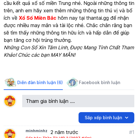
cầu kết quả xổ số miền Trung nhé. Ngoài những thông tin
trên, anh em hãy xem thêm những thông tin thú vị và bổ
ích về
Xổ Số Miền Bắc
hôm nay tại thantai.gg để nhận
được nhiều may mắn và tài lộc nhé. Chắc chắn rằng bạn
sẽ tìm thấy những thông tin hữu ích và hấp dẫn để giúp
bạn tăng cơ hội trúng thưởng.
Những Con Số Xin Tâm Linh, Được Mang Tính Chất Tham
Khảo! Chúc các bạn MAY MẮN!
Diễn đàn bình luận (6)
Facebook bình luận
Tham gia bình luận ....
Sắp xếp bình luận
minhminhz
2 năm trước
#1