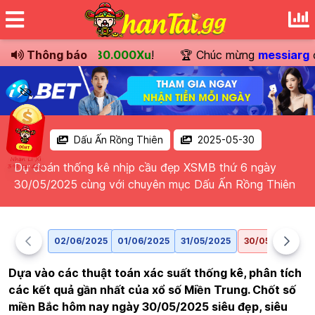
 khoản
Thông báo
trị giá
180.000Xu
!
🏆 Chúc mừng
messiarg
đã 
Dấu Ấn Rồng Thiên
2025-05-30
Dự đoán thống kê nhịp cầu đẹp XSMB thứ 6 ngày
30/05/2025 cùng với chuyên mục Dấu Ấn Rồng Thiên
02/06/2025
01/06/2025
31/05/2025
30/05/2025
2
Dựa vào các thuật toán xác suất thống kê, phân tích
các kết quả gần nhất của xổ số Miền Trung. Chốt số
miền Bắc hôm nay ngày 30/05/2025 siêu đẹp, siêu