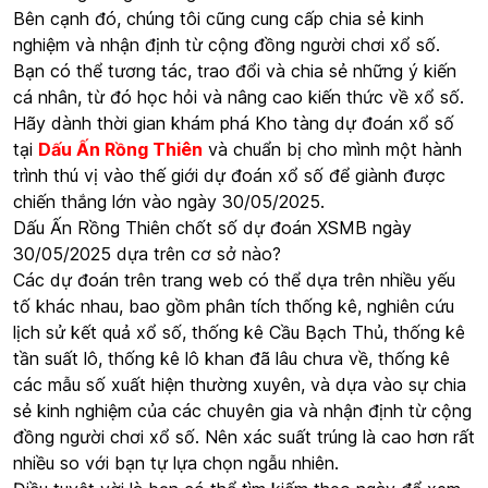
Bên cạnh đó, chúng tôi cũng cung cấp chia sẻ kinh
nghiệm và nhận định từ cộng đồng người chơi xổ số.
Bạn có thể tương tác, trao đổi và chia sẻ những ý kiến
cá nhân, từ đó học hỏi và nâng cao kiến thức về xổ số.
Hãy dành thời gian khám phá Kho tàng dự đoán xổ số
tại
Dấu Ấn Rồng Thiên
và chuẩn bị cho mình một hành
trình thú vị vào thế giới dự đoán xổ số để giành được
chiến thắng lớn vào ngày 30/05/2025.
Dấu Ấn Rồng Thiên chốt số dự đoán XSMB ngày
30/05/2025 dựa trên cơ sở nào?
Các dự đoán trên trang web có thể dựa trên nhiều yếu
tố khác nhau, bao gồm phân tích thống kê, nghiên cứu
lịch sử kết quả xổ số, thống kê Cầu Bạch Thủ, thống kê
tần suất lô, thống kê lô khan đã lâu chưa về, thống kê
các mẫu số xuất hiện thường xuyên, và dựa vào sự chia
sẻ kinh nghiệm của các chuyên gia và nhận định từ cộng
đồng người chơi xổ số. Nên xác suất trúng là cao hơn rất
nhiều so với bạn tự lựa chọn ngẫu nhiên.