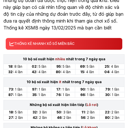
những dự đoán đã được thực hiện trong quá khứ. Điều
này giúp bạn có cái nhìn tổng quan về độ chính xác và
độ tin cậy của những dự đoán trước đây, từ đó giúp bạn
đưa ra quyết định thông minh khi tham gia chơi xổ số.
Thống kê XSMB ngày 13/02/2025 mà bạn cần biết
THỐNG KÊ NHANH XỔ SỐ MIỀN BẮC
10 bộ số xuất hiện
nhiều
nhất trong 7 ngày qua
18:
8 lần
02:
5 lần
95:
5 lần
69:
5 lần
25:
4 lần
32:
4 lần
42:
4 lần
80:
4 lần
15:
4 lần
04:
4 lần
10 bộ số xuất hiện
ít
nhất trong 7 ngày qua
73:
1 lần
97:
1 lần
17:
1 lần
90:
1 lần
79:
1 lần
87:
1 lần
35:
1 lần
76:
1 lần
66:
1 lần
30:
1 lần
Những bộ số xuất hiện liên tiếp (
Lô rơi
)
18:
5 lần
32:
3 lần
50:
3 lần
11:
2 lần
22:
2 lần
27:
2 lần
42:
2 lần
46:
2 lần
56:
2 lần
80:
2 lần
Những bộ không ra liên tiếp (
Lô khan
)