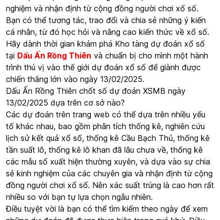
nghiệm và nhận định từ cộng đồng người chơi xổ số.
Bạn có thể tương tác, trao đổi và chia sẻ những ý kiến
cá nhân, từ đó học hỏi và nâng cao kiến thức về xổ số.
Hãy dành thời gian khám phá Kho tàng dự đoán xổ số
tại
Dấu Ấn Rồng Thiên
và chuẩn bị cho mình một hành
trình thú vị vào thế giới dự đoán xổ số để giành được
chiến thắng lớn vào ngày 13/02/2025.
Dấu Ấn Rồng Thiên chốt số dự đoán XSMB ngày
13/02/2025 dựa trên cơ sở nào?
Các dự đoán trên trang web có thể dựa trên nhiều yếu
tố khác nhau, bao gồm phân tích thống kê, nghiên cứu
lịch sử kết quả xổ số, thống kê Cầu Bạch Thủ, thống kê
tần suất lô, thống kê lô khan đã lâu chưa về, thống kê
các mẫu số xuất hiện thường xuyên, và dựa vào sự chia
sẻ kinh nghiệm của các chuyên gia và nhận định từ cộng
đồng người chơi xổ số. Nên xác suất trúng là cao hơn rất
nhiều so với bạn tự lựa chọn ngẫu nhiên.
Điều tuyệt vời là bạn có thể tìm kiếm theo ngày để xem