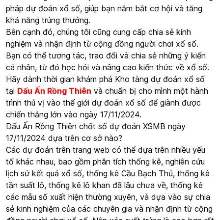
pháp dự đoán xổ số, giúp bạn nắm bắt cơ hội và tăng
khả năng trúng thưởng.
Bên cạnh đó, chúng tôi cũng cung cấp chia sẻ kinh
nghiệm và nhận định từ cộng đồng người chơi xổ số.
Bạn có thể tương tác, trao đổi và chia sẻ những ý kiến
cá nhân, từ đó học hỏi và nâng cao kiến thức về xổ số.
Hãy dành thời gian khám phá Kho tàng dự đoán xổ số
tại
Dấu Ấn Rồng Thiên
và chuẩn bị cho mình một hành
trình thú vị vào thế giới dự đoán xổ số để giành được
chiến thắng lớn vào ngày 17/11/2024.
Dấu Ấn Rồng Thiên chốt số dự đoán XSMB ngày
17/11/2024 dựa trên cơ sở nào?
Các dự đoán trên trang web có thể dựa trên nhiều yếu
tố khác nhau, bao gồm phân tích thống kê, nghiên cứu
lịch sử kết quả xổ số, thống kê Cầu Bạch Thủ, thống kê
tần suất lô, thống kê lô khan đã lâu chưa về, thống kê
các mẫu số xuất hiện thường xuyên, và dựa vào sự chia
sẻ kinh nghiệm của các chuyên gia và nhận định từ cộng