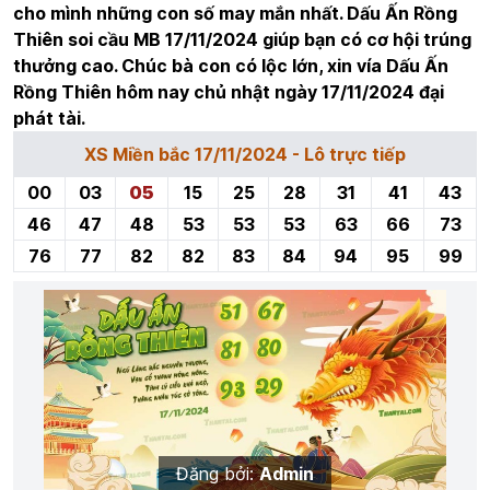
cho mình những con số may mắn nhất. Dấu Ấn Rồng
Thiên soi cầu MB 17/11/2024 giúp bạn có cơ hội trúng
thưởng cao. Chúc bà con có lộc lớn, xin vía Dấu Ấn
Rồng Thiên hôm nay chủ nhật ngày 17/11/2024 đại
phát tài.
XS Miền bắc 17/11/2024 - Lô trực tiếp
00
03
05
15
25
28
31
41
43
46
47
48
53
53
53
63
66
73
76
77
82
82
83
84
94
95
99
Đăng bởi:
Admin