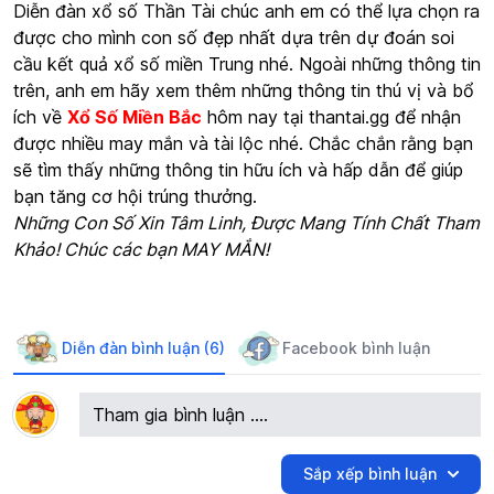
Diễn đàn xổ số Thần Tài chúc anh em có thể lựa chọn ra
được cho mình con số đẹp nhất dựa trên dự đoán soi
cầu kết quả xổ số miền Trung nhé. Ngoài những thông tin
trên, anh em hãy xem thêm những thông tin thú vị và bổ
ích về
Xổ Số Miền Bắc
hôm nay tại thantai.gg để nhận
được nhiều may mắn và tài lộc nhé. Chắc chắn rằng bạn
sẽ tìm thấy những thông tin hữu ích và hấp dẫn để giúp
bạn tăng cơ hội trúng thưởng.
Những Con Số Xin Tâm Linh, Được Mang Tính Chất Tham
Khảo! Chúc các bạn MAY MẮN!
Diễn đàn bình luận (6)
Facebook bình luận
Tham gia bình luận ....
Sắp xếp bình luận