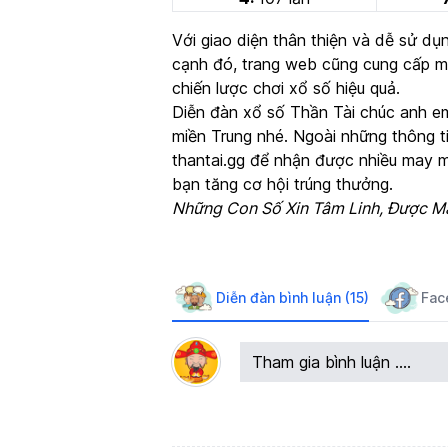
Với giao diện thân thiện và dễ sử d
cạnh đó, trang web cũng cung cấp mụ
chiến lược chơi xổ số hiệu quả.
Diễn đàn xổ số Thần Tài chúc anh em
miền Trung nhé. Ngoài những thông t
thantai.gg để nhận được nhiều may mắ
bạn tăng cơ hội trúng thưởng.
Những Con Số Xin Tâm Linh, Được M
Diễn đàn bình luận (15)
Fac
Tham gia bình luận ....