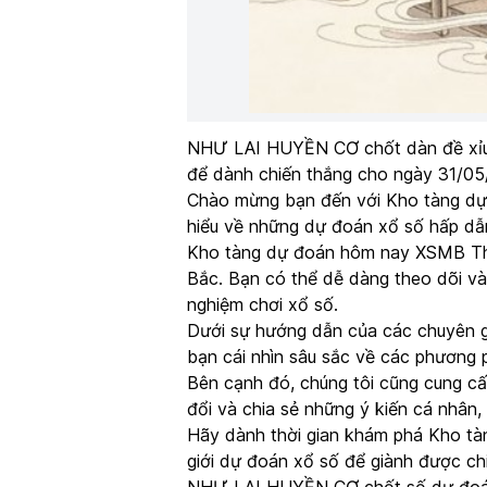
NHƯ LAI HUYỀN CƠ chốt dàn đề xỉu c
để dành chiến thắng cho ngày 31/05
Chào mừng bạn đến với Kho tàng dự
hiểu về những dự đoán xổ số hấp dẫn
Kho tàng dự đoán hôm nay
XSMB Th
Bắc. Bạn có thể dễ dàng theo dõi và
nghiệm chơi xổ số.
Dưới sự hướng dẫn của các chuyên g
bạn cái nhìn sâu sắc về các phương 
Bên cạnh đó, chúng tôi cũng cung cấ
đổi và chia sẻ những ý kiến cá nhân,
Hãy dành thời gian khám phá Kho tà
giới dự đoán xổ số để giành được ch