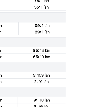
n
78:
1 lần
n
55:
1 lần
ần
09:
1 lần
n
29:
1 lần
ần
85:
13 lần
ần
65:
10 lần
ần
5:
109 lần
n
2:
91 lần
ần
9:
110 lần
ần
8:
95 lần