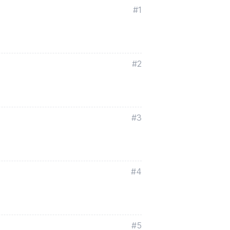
#1
#2
#3
#4
#5