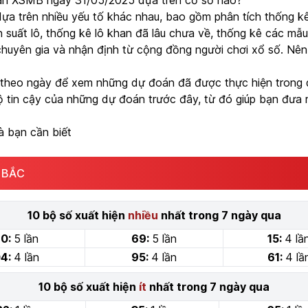
 XSMB ngày 31/05/2025 dựa trên cơ sở nào?
a trên nhiều yếu tố khác nhau, bao gồm phân tích thống kê,
 suất lô, thống kê lô khan đã lâu chưa về, thống kê các mẫ
huyên gia và nhận định từ cộng đồng người chơi xổ số. Nên 
ếm theo ngày để xem những dự đoán đã được thực hiện trong q
ộ tin cậy của những dự đoán trước đây, từ đó giúp bạn đưa r
 bạn cần biết
 BẮC
10 bộ số xuất hiện
nhiều
nhất trong 7 ngày qua
0:
5 lần
69:
5 lần
15:
4 lầ
4:
4 lần
95:
4 lần
61:
4 lầ
10 bộ số xuất hiện
ít
nhất trong 7 ngày qua