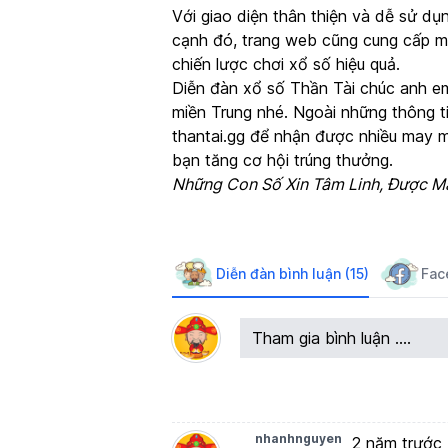
Với giao diện thân thiện và dễ sử d
cạnh đó, trang web cũng cung cấp mụ
chiến lược chơi xổ số hiệu quả.
Diễn đàn xổ số Thần Tài chúc anh em
miền Trung nhé. Ngoài những thông t
thantai.gg để nhận được nhiều may mắ
bạn tăng cơ hội trúng thưởng.
Những Con Số Xin Tâm Linh, Được M
Diễn đàn bình luận (15)
Fac
Tham gia bình luận ....
nhanhnguyen
2 năm trước