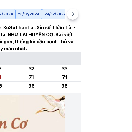
12/2024
25/12/2024
24/12/2024
23/12/2024
22/12/2024
21/
a XoSoThanTai. Xin số Thần Tài -
tại NHƯ LAI HUYỀN CƠ. Bài viết
ô gan, thống kê cầu bạch thủ và
ay mắn nhất.
3
32
33
1
71
71
5
96
98