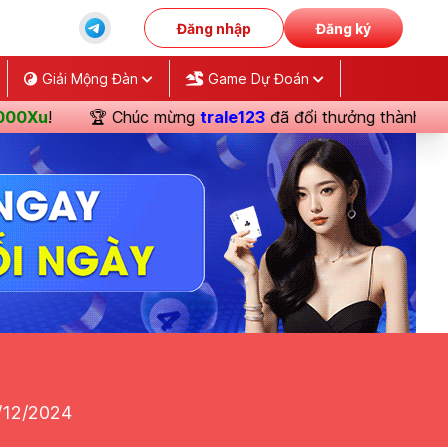
Đăng nhập
Đăng ký
Giải Mộng Đàn
Game Dự Đoán
u
!
🏆 Chúc mừng
trale123
đã đổi thưởng thành công
Ch
/12/2024