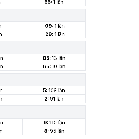
n
55:
1 lần
ần
09:
1 lần
n
29:
1 lần
ần
85:
13 lần
ần
65:
10 lần
ần
5:
109 lần
n
2:
91 lần
ần
9:
110 lần
ần
8:
95 lần