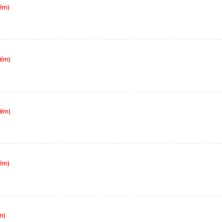
iểm)
iểm)
iểm)
iểm)
m)