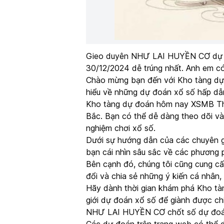
Gieo duyên NHƯ LAI HUYỀN CƠ dự đ
30/12/2024 dễ trúng nhất. Anh em c
Chào mừng bạn đến với Kho tàng dự
hiểu về những dự đoán xổ số hấp dẫn
Kho tàng dự đoán hôm nay
XSMB T
Bắc. Bạn có thể dễ dàng theo dõi và
nghiệm chơi xổ số.
Dưới sự hướng dẫn của các chuyên g
bạn cái nhìn sâu sắc về các phương 
Bên cạnh đó, chúng tôi cũng cung cấ
đổi và chia sẻ những ý kiến cá nhân,
Hãy dành thời gian khám phá Kho tà
giới dự đoán xổ số để giành được ch
NHƯ LAI HUYỀN CƠ chốt số dự đoán