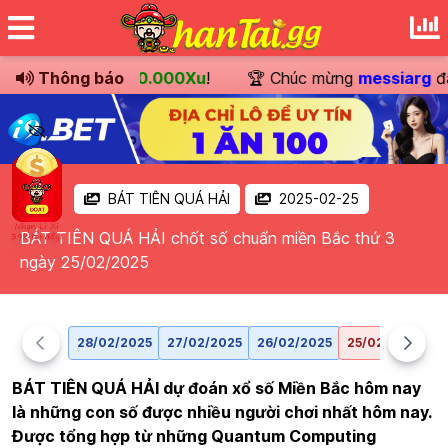
khoản
Thông báo
trị giá
180.000Xu
!
🏆 Chúc mừng
messiarg
đã đ
BÁT TIÊN QUÁ HẢI
2025-02-25
BÁT TIÊN QUÁ HẢI chốt số chuẩn miền Bắc thứ 3
ngày 25/02/2025
28/02/2025
27/02/2025
26/02/2025
25/02/2025
2
BÁT TIÊN QUÁ HẢI dự đoán xổ số Miền Bắc hôm nay
là những con số được nhiều người chơi nhất hôm nay.
Được tổng hợp từ những Quantum Computing