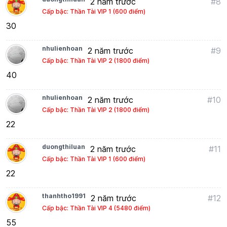
2 năm trước
#8
Cấp bậc: Thần Tài VIP 1 (600 điểm)
30
nhulienhoan
2 năm trước
#9
Cấp bậc: Thần Tài VIP 2 (1800 điểm)
40
nhulienhoan
2 năm trước
#10
Cấp bậc: Thần Tài VIP 2 (1800 điểm)
22
duongthiluan
2 năm trước
#11
Cấp bậc: Thần Tài VIP 1 (600 điểm)
22
thanhtho1991
2 năm trước
#12
Cấp bậc: Thần Tài VIP 4 (5480 điểm)
55