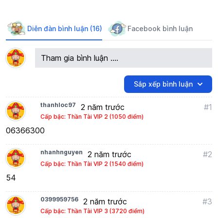
Diễn đàn bình luận (16)
Facebook bình luận
Tham gia bình luận ....
Sắp xếp bình luận
thanhloc97
2 năm trước
#1
Cấp bậc: Thần Tài VIP 2 (1050 điểm)
06366300
nhanhnguyen
2 năm trước
#2
Cấp bậc: Thần Tài VIP 2 (1540 điểm)
54
0399959756
2 năm trước
#3
Cấp bậc: Thần Tài VIP 3 (3720 điểm)