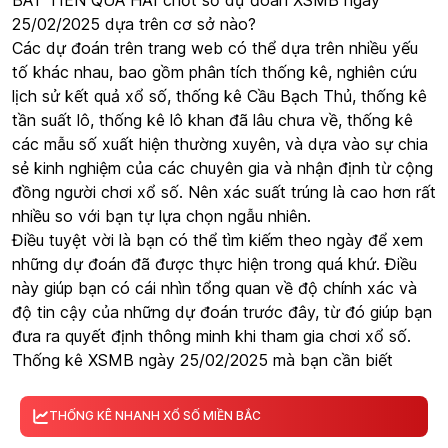
25/02/2025 dựa trên cơ sở nào?
Các dự đoán trên trang web có thể dựa trên nhiều yếu
tố khác nhau, bao gồm phân tích thống kê, nghiên cứu
lịch sử kết quả xổ số, thống kê Cầu Bạch Thủ, thống kê
tần suất lô, thống kê lô khan đã lâu chưa về, thống kê
các mẫu số xuất hiện thường xuyên, và dựa vào sự chia
sẻ kinh nghiệm của các chuyên gia và nhận định từ cộng
đồng người chơi xổ số. Nên xác suất trúng là cao hơn rất
nhiều so với bạn tự lựa chọn ngẫu nhiên.
Điều tuyệt vời là bạn có thể tìm kiếm theo ngày để xem
những dự đoán đã được thực hiện trong quá khứ. Điều
này giúp bạn có cái nhìn tổng quan về độ chính xác và
độ tin cậy của những dự đoán trước đây, từ đó giúp bạn
đưa ra quyết định thông minh khi tham gia chơi xổ số.
Thống kê XSMB ngày 25/02/2025 mà bạn cần biết
THỐNG KÊ NHANH XỔ SỐ MIỀN BẮC