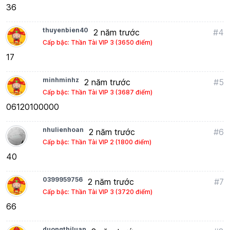
36
thuyenbien40
2 năm trước
#4
Cấp bậc: Thần Tài VIP 3 (3650 điểm)
17
minhminhz
2 năm trước
#5
Cấp bậc: Thần Tài VIP 3 (3687 điểm)
06120100000
nhulienhoan
2 năm trước
#6
Cấp bậc: Thần Tài VIP 2 (1800 điểm)
40
0399959756
2 năm trước
#7
Cấp bậc: Thần Tài VIP 3 (3720 điểm)
66
duongthiluan