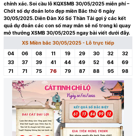
chính xác. Soi cầu lô KQXSMB 30/05/2025 miễn phí –
Chốt số dự đoán loto đẹp miền Bắc thứ 6 ngày
30/05/2025. Diễn Đàn Xổ Số Thần Tài gợi ý các kết
quả dự đoán các con số may mắn sẽ nổ trong kì quay
mở thưởng XSMB 30/05/2025 ngay bài viết dưới đây.
XS Miền bắc 30/05/2025 - Lô trực tiếp
04
06
08
11
19
29
30
32
32
33
37
39
41
44
49
52
64
69
71
71
75
76
79
87
88
95
98