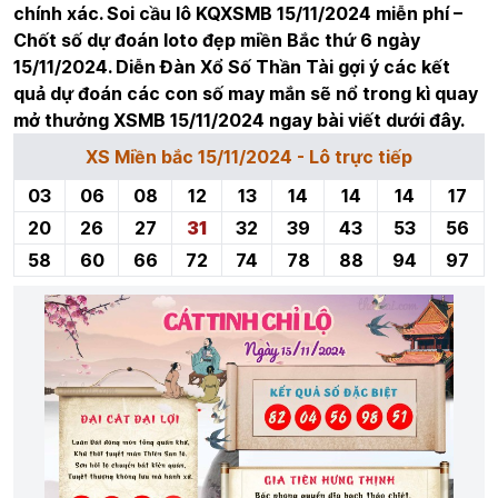
chính xác. Soi cầu lô KQXSMB 15/11/2024 miễn phí –
Chốt số dự đoán loto đẹp miền Bắc thứ 6 ngày
15/11/2024. Diễn Đàn Xổ Số Thần Tài gợi ý các kết
quả dự đoán các con số may mắn sẽ nổ trong kì quay
mở thưởng XSMB 15/11/2024 ngay bài viết dưới đây.
XS Miền bắc 15/11/2024 - Lô trực tiếp
03
06
08
12
13
14
14
14
17
20
26
27
31
32
39
43
53
56
58
60
66
72
74
78
88
94
97