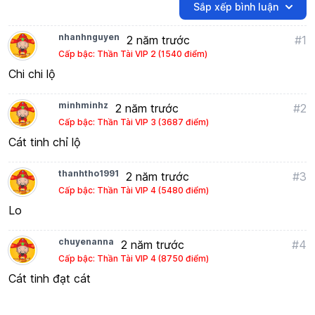
Sắp xếp bình luận
nhanhnguyen
2 năm trước
#1
Cấp bậc: Thần Tài VIP 2 (1540 điểm)
Chi chi lộ
minhminhz
2 năm trước
#2
Cấp bậc: Thần Tài VIP 3 (3687 điểm)
Cát tinh chỉ lộ
thanhtho1991
2 năm trước
#3
Cấp bậc: Thần Tài VIP 4 (5480 điểm)
Lo
chuyenanna
2 năm trước
#4
Cấp bậc: Thần Tài VIP 4 (8750 điểm)
Cát tinh đạt cát