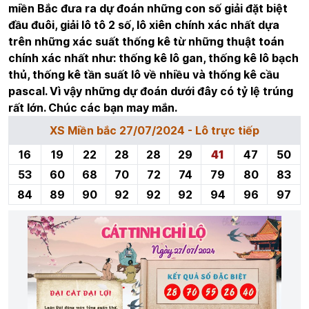
miền Bắc đưa ra dự đoán những con số giải đặt biệt
đầu đuôi, giải lô tô 2 số, lô xiên chính xác nhất dựa
trên những xác suất thống kê từ những thuật toán
chính xác nhất như: thống kê lô gan, thống kê lô bạch
thủ, thống kê tần suất lô về nhiều và thống kê cầu
pascal. Vì vậy những dự đoán dưới đây có tỷ lệ trúng
rất lớn. Chúc các bạn may mắn.
XS Miền bắc 27/07/2024 - Lô trực tiếp
16
19
22
28
28
29
41
47
50
53
60
68
70
72
74
79
80
83
84
89
90
92
92
92
94
96
97