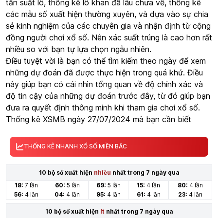
tần suất lô, thống kê lô khan đã lâu chưa về, thống kê
các mẫu số xuất hiện thường xuyên, và dựa vào sự chia
sẻ kinh nghiệm của các chuyên gia và nhận định từ cộng
đồng người chơi xổ số. Nên xác suất trúng là cao hơn rất
nhiều so với bạn tự lựa chọn ngẫu nhiên.
Điều tuyệt vời là bạn có thể tìm kiếm theo ngày để xem
những dự đoán đã được thực hiện trong quá khứ. Điều
này giúp bạn có cái nhìn tổng quan về độ chính xác và
độ tin cậy của những dự đoán trước đây, từ đó giúp bạn
đưa ra quyết định thông minh khi tham gia chơi xổ số.
Thống kê XSMB ngày 27/07/2024 mà bạn cần biết
THỐNG KÊ NHANH XỔ SỐ MIỀN BẮC
10 bộ số xuất hiện
nhiều
nhất trong 7 ngày qua
18:
7 lần
60:
5 lần
69:
5 lần
15:
4 lần
80:
4 lần
56:
4 lần
04:
4 lần
95:
4 lần
61:
4 lần
23:
4 lần
10 bộ số xuất hiện
ít
nhất trong 7 ngày qua