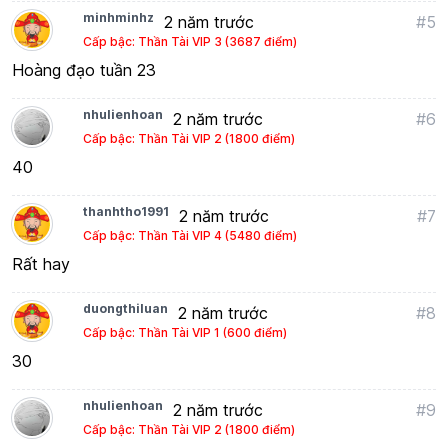
minhminhz
2 năm trước
#5
Cấp bậc: Thần Tài VIP 3 (3687 điểm)
Hoàng đạo tuần 23
nhulienhoan
2 năm trước
#6
Cấp bậc: Thần Tài VIP 2 (1800 điểm)
40
thanhtho1991
2 năm trước
#7
Cấp bậc: Thần Tài VIP 4 (5480 điểm)
Rất hay
duongthiluan
2 năm trước
#8
Cấp bậc: Thần Tài VIP 1 (600 điểm)
30
nhulienhoan
2 năm trước
#9
Cấp bậc: Thần Tài VIP 2 (1800 điểm)