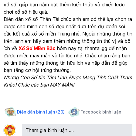
xổ số, giúp bạn nắm bắt thêm kiến thức và chiến lược
chơi xổ số hiệu quả.
Diễn đàn xổ số Thần Tài chúc anh em có thể lựa chọn ra
được cho mình con số đẹp nhất dựa trên dự đoán soi
cầu kết quả xổ số miền Trung nhé. Ngoài những thông tin
trên, anh em hãy xem thêm những thông tin thú vị và bổ
ích về
Xổ Số Miền Bắc
hôm nay tại thantai.gg để nhận
được nhiều may mắn và tài lộc nhé. Chắc chắn rằng bạn
sẽ tìm thấy những thông tin hữu ích và hấp dẫn để giúp
bạn tăng cơ hội trúng thưởng.
Những Con Số Xin Tâm Linh, Được Mang Tính Chất Tham
Khảo! Chúc các bạn MAY MẮN!
Diễn đàn bình luận (20)
Facebook bình luận
Tham gia bình luận ....