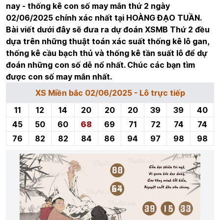
nay - thống kê con số may mắn thứ 2 ngày
02/06/2025 chính xác nhất tại HOÀNG ĐẠO TUẦN.
Bài viết dưới đây sẽ đưa ra dự đoán XSMB Thứ 2 đều
dựa trên những thuật toán xác suất thống kê lô gan,
thống kê cầu bạch thủ và thống kê tần suất lô để dự
đoán những con số dễ nổ nhất. Chúc các bạn tìm
được con số may mắn nhất.
XS Miền bắc 02/06/2025 - Lô trực tiếp
11
12
14
20
20
20
39
39
40
45
50
60
68
69
71
72
74
74
76
82
82
84
86
94
97
98
98