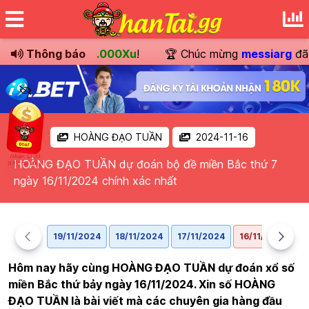
hoản
Thông báo
trị giá
180.000Xu
!
🏆 Chúc mừng
messiarg
đã đổ
HOÀNG ĐẠO TUẦN
2024-11-16
HOÀNG ĐẠO TUẦN dự đoán bộ đề miền Bắc thứ 7
ngày 16/11/2024 chính xác nhất
19/11/2024
18/11/2024
17/11/2024
16/11/2024
1
Hôm nay hãy cùng HOÀNG ĐẠO TUẦN dự đoán xổ số
miền Bắc thứ bảy ngày 16/11/2024. Xin số HOÀNG
ĐẠO TUẦN là bài viết mà các chuyên gia hàng đầu