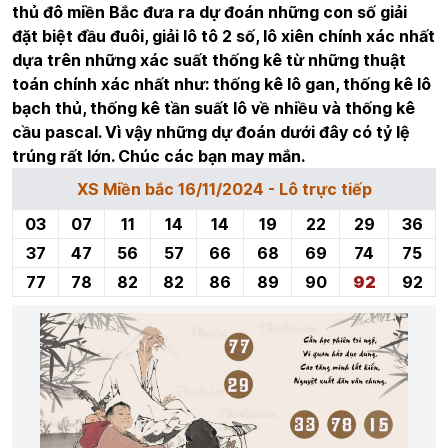
thủ đô miền Bắc đưa ra dự đoán những con số giải
đặt biệt đầu đuôi, giải lô tô 2 số, lô xiên chính xác nhất
dựa trên những xác suất thống kê từ những thuật
toán chính xác nhất như: thống kê lô gan, thống kê lô
bạch thủ, thống kê tần suất lô về nhiều và thống kê
cầu pascal. Vì vậy những dự đoán dưới đây có tỷ lệ
trúng rất lớn. Chúc các bạn may mắn.
XS Miền bắc 16/11/2024 - Lô trực tiếp
03
07
11
14
14
19
22
29
36
37
47
56
57
66
68
69
74
75
77
78
82
82
86
89
90
92
92