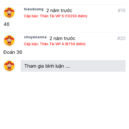
hieuduong
2 năm trước
#19
Cấp bậc: Thần Tài VIP 5 (10250 điểm)
46
chuyenanna
2 năm trước
#20
Cấp bậc: Thần Tài VIP 4 (8750 điểm)
Đoán 36
Tham gia bình luận ....