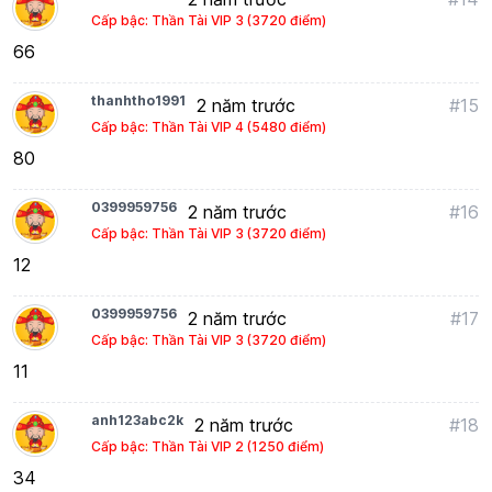
Cấp bậc: Thần Tài VIP 3 (3720 điểm)
66
thanhtho1991
2 năm trước
#15
Cấp bậc: Thần Tài VIP 4 (5480 điểm)
80
0399959756
2 năm trước
#16
Cấp bậc: Thần Tài VIP 3 (3720 điểm)
12
0399959756
2 năm trước
#17
Cấp bậc: Thần Tài VIP 3 (3720 điểm)
11
anh123abc2k
2 năm trước
#18
Cấp bậc: Thần Tài VIP 2 (1250 điểm)
34