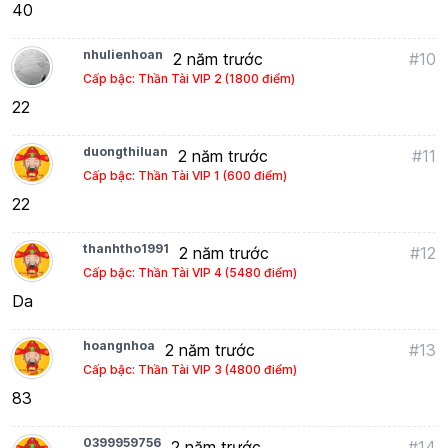
40
nhulienhoan
2 năm trước
#10
Cấp bậc: Thần Tài VIP 2 (1800 điểm)
22
duongthiluan
2 năm trước
#11
Cấp bậc: Thần Tài VIP 1 (600 điểm)
22
thanhtho1991
2 năm trước
#12
Cấp bậc: Thần Tài VIP 4 (5480 điểm)
Da
hoangnhoa
2 năm trước
#13
Cấp bậc: Thần Tài VIP 3 (4800 điểm)
83
0399959756
2 năm trước
#14