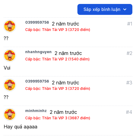
Sắp xếp bình luận
0399959756
2 năm trước
#1
Cấp bậc: Thần Tài VIP 3 (3720 điểm)
??
nhanhnguyen
2 năm trước
#2
Cấp bậc: Thần Tài VIP 2 (1540 điểm)
Vui
0399959756
2 năm trước
#3
Cấp bậc: Thần Tài VIP 3 (3720 điểm)
??
minhminhz
2 năm trước
#4
Cấp bậc: Thần Tài VIP 3 (3687 điểm)
Hay quá aạaaa