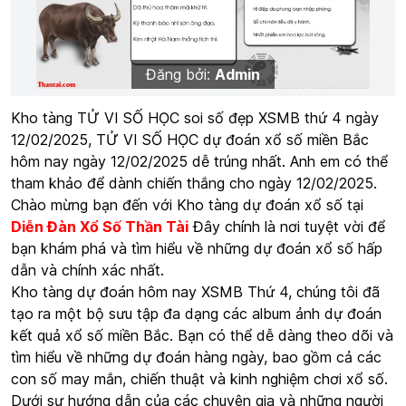
Đăng bởi:
Admin
Kho tàng TỬ VI SỐ HỌC soi số đẹp XSMB thứ 4 ngày
12/02/2025, TỬ VI SỐ HỌC dự đoán xổ số miền Bắc
hôm nay ngày 12/02/2025 dễ trúng nhất. Anh em có thể
tham khảo để dành chiến thắng cho ngày 12/02/2025.
Chào mừng bạn đến với Kho tàng dự đoán xổ số tại
Diễn Đàn Xổ Số Thần Tài
Đây chính là nơi tuyệt vời để
bạn khám phá và tìm hiểu về những dự đoán xổ số hấp
dẫn và chính xác nhất.
Kho tàng dự đoán hôm nay
XSMB Thứ 4
, chúng tôi đã
tạo ra một bộ sưu tập đa dạng các album ảnh dự đoán
kết quả xổ số miền Bắc. Bạn có thể dễ dàng theo dõi và
tìm hiểu về những dự đoán hàng ngày, bao gồm cả các
con số may mắn, chiến thuật và kinh nghiệm chơi xổ số.
Dưới sự hướng dẫn của các chuyên gia và những người