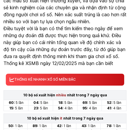
các mẫu số xuất hiện thường xuyên, và dựa vào sự chia
sẻ kinh nghiệm của các chuyên gia và nhận định từ cộng
đồng người chơi xổ số. Nên xác suất trúng là cao hơn rất
nhiều so với bạn tự lựa chọn ngẫu nhiên.
Điều tuyệt vời là bạn có thể tìm kiếm theo ngày để xem
những dự đoán đã được thực hiện trong quá khứ. Điều
này giúp bạn có cái nhìn tổng quan về độ chính xác và
độ tin cậy của những dự đoán trước đây, từ đó giúp bạn
đưa ra quyết định thông minh khi tham gia chơi xổ số.
Thống kê XSMB ngày 12/02/2025 mà bạn cần biết
THỐNG KÊ NHANH XỔ SỐ MIỀN BẮC
10 bộ số xuất hiện
nhiều
nhất trong 7 ngày qua
60:
5 lần
04:
5 lần
18:
5 lần
69:
5 lần
52:
5 lần
15:
5 lần
23:
5 lần
54:
4 lần
95:
4 lần
41:
4 lần
10 bộ số xuất hiện
ít
nhất trong 7 ngày qua
50:
1 lần
89:
1 lần
42:
1 lần
43:
1 lần
78:
1 lần