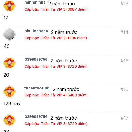
minhminhz
2 năm trước
#13
Cấp bậc: Thần Tài VIP 3 (3687 điểm)
17
nhulienhoan
2 năm trước
#14
Cấp bậc: Thần Tài VIP 2 (1800 điểm)
40
0399959756
2 năm trước
#15
Cấp bậc: Thần Tài VIP 3 (3720 điểm)
20
thanhtho1991
2 năm trước
#16
Cấp bậc: Thần Tài VIP 4 (5480 điểm)
123 hay
0399959756
2 năm trước
#17
Cấp bậc: Thần Tài VIP 3 (3720 điểm)