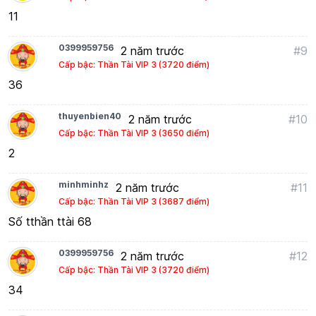
11
0399959756
2 năm trước
#9
Cấp bậc: Thần Tài VIP 3 (3720 điểm)
36
thuyenbien40
2 năm trước
#10
Cấp bậc: Thần Tài VIP 3 (3650 điểm)
2
minhminhz
2 năm trước
#11
Cấp bậc: Thần Tài VIP 3 (3687 điểm)
Số tthần ttài 68
0399959756
2 năm trước
#12
Cấp bậc: Thần Tài VIP 3 (3720 điểm)
34