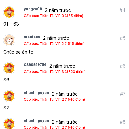
yangzu09
2 năm trước
#4
Cấp bậc: Thần Tài VIP 3 (375 điểm)
01 - 63
meotecu
2 năm trước
#5
Cấp bậc: Thần Tài VIP 2 (1515 điểm)
Chúc ae ăn to
0399959756
2 năm trước
#6
Cấp bậc: Thần Tài VIP 3 (3720 điểm)
36
nhanhnguyen
2 năm trước
#7
Cấp bậc: Thần Tài VIP 2 (1540 điểm)
32
nhanhnguyen
2 năm trước
#8
Cấp bậc: Thần Tài VIP 2 (1540 điểm)