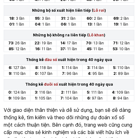
Những bộ số xuất hiện liên tiếp (
Lô rơi
)
18:
3 lần
95:
3 lần
31:
2 lần
60:
2 lần
69:
2 lần
01:
1 lần
04:
1 lần
06:
1 lần
13:
1 lần
19:
1 lần
Những bộ không ra liên tiếp (
Lô khan
)
73:
26 lần
22:
19 lần
14:
17 lần
70:
13 lần
71:
12 lần
85:
12 lần
16:
11 lần
37:
11 lần
45:
11 lần
53:
10 lần
Thống kê
đầu số
xuất hiện trong 40 ngày qua
6:
127 lần
8:
118 lần
1:
114 lần
3:
114 lần
5:
110 lần
9:
110 lần
0:
107 lần
7:
96 lần
4:
95 lần
2:
89 lần
Thống kê
đuôi số
xuất hiện trong 40 ngày qua
0:
124 lần
3:
116 lần
2:
111 lần
5:
111 lần
4:
109 lần
9:
109 lần
1:
105 lần
7:
104 lần
6:
97 lần
8:
94 lần
Với giao diện thân thiện và dễ sử dụng, bạn sẽ dễ dàng
thống kê, tìm kiếm và theo dõi những dự đoán xổ số
một cách thuận tiện. Bên cạnh đó, trang web cũng cung
cấp mục chia sẻ kinh nghiệm và các bài viết hữu ích về