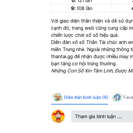
0:
121 lần
9:
108 lần
Với giao diện thân thiện và dễ sử d
cạnh đó, trang web cũng cung cấp mụ
chiến lược chơi xổ số hiệu quả.
Diễn đàn xổ số Thần Tài chúc anh em
miền Trung nhé. Ngoài những thông t
thantai.gg để nhận được nhiều may mắ
bạn tăng cơ hội trúng thưởng.
Những Con Số Xin Tâm Linh, Được M
Diễn đàn bình luận (6)
Face
Tham gia bình luận ....