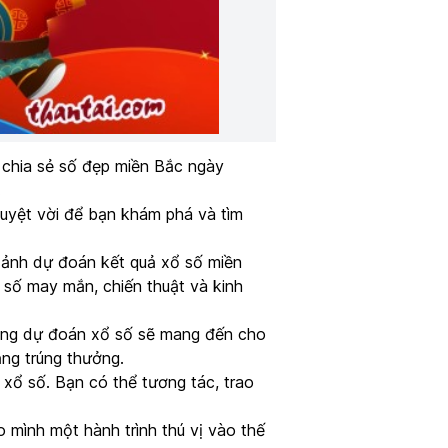
ia sẻ số đẹp miền Bắc ngày
.
tuyệt vời để bạn khám phá và tìm
m ảnh dự đoán kết quả xổ số miền
số may mắn, chiến thuật và kinh
tàng dự đoán xổ số sẽ mang đến cho
ng trúng thưởng.
xổ số. Bạn có thể tương tác, trao
 mình một hành trình thú vị vào thế