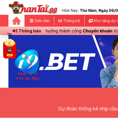
Hôm Nay:
Thứ Năm, Ngày 06/
Diễn đàn
Thống kê
Kho tàng dự 
ung1989
đã đổi thưởng thành công
Thông báo
Chuyển khoản
trị giá
1
Dự đoán thống kê nhịp c