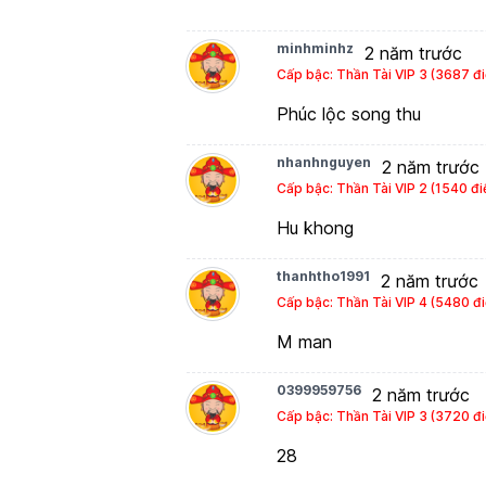
minhminhz
2 năm trước
Cấp bậc: Thần Tài VIP 3 (3687 đ
Phúc lộc song thu
nhanhnguyen
2 năm trước
Cấp bậc: Thần Tài VIP 2 (1540 đ
Hu khong
thanhtho1991
2 năm trước
Cấp bậc: Thần Tài VIP 4 (5480 đ
M man
0399959756
2 năm trước
Cấp bậc: Thần Tài VIP 3 (3720 đ
28