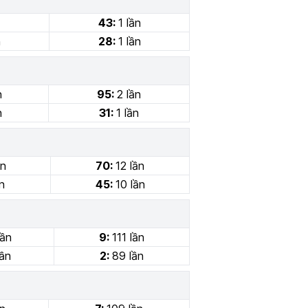
43:
1 lần
n
28:
1 lần
n
95:
2 lần
n
31:
1 lần
ần
70:
12 lần
n
45:
10 lần
lần
9:
111 lần
lần
2:
89 lần