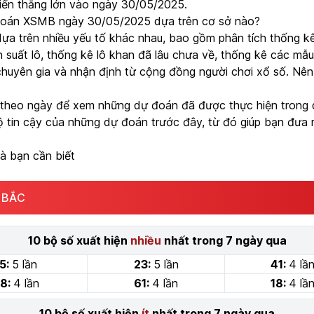
iến thắng lớn vào ngày 30/05/2025.
án XSMB ngày 30/05/2025 dựa trên cơ sở nào?
a trên nhiều yếu tố khác nhau, bao gồm phân tích thống kê,
 suất lô, thống kê lô khan đã lâu chưa về, thống kê các mẫ
huyên gia và nhận định từ cộng đồng người chơi xổ số. Nên 
ếm theo ngày để xem những dự đoán đã được thực hiện trong q
ộ tin cậy của những dự đoán trước đây, từ đó giúp bạn đưa r
 bạn cần biết
 BẮC
10 bộ số xuất hiện
nhiều
nhất trong 7 ngày qua
15:
5 lần
23:
5 lần
41:
4 lầ
8:
4 lần
61:
4 lần
18:
4 lầ
10 bộ số xuất hiện
ít
nhất trong 7 ngày qua