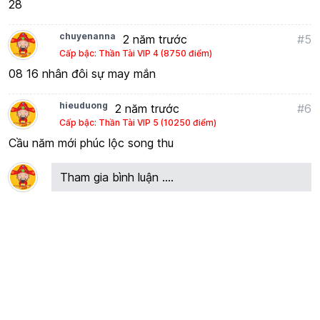
28
chuyenanna
2 năm trước
#5
Cấp bậc: Thần Tài VIP 4 (8750 điểm)
08 16 nhân đôi sự may mắn
hieuduong
2 năm trước
#6
Cấp bậc: Thần Tài VIP 5 (10250 điểm)
Cầu năm mới phúc lộc song thu
Tham gia bình luận ....