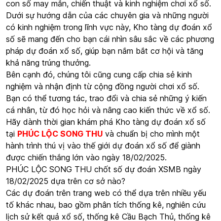
con số may mắn, chiến thuật và kinh nghiệm chơi xổ số.
Dưới sự hướng dẫn của các chuyên gia và những người
có kinh nghiệm trong lĩnh vực này, Kho tàng dự đoán xổ
số sẽ mang đến cho bạn cái nhìn sâu sắc về các phương
pháp dự đoán xổ số, giúp bạn nắm bắt cơ hội và tăng
khả năng trúng thưởng.
Bên cạnh đó, chúng tôi cũng cung cấp chia sẻ kinh
nghiệm và nhận định từ cộng đồng người chơi xổ số.
Bạn có thể tương tác, trao đổi và chia sẻ những ý kiến
cá nhân, từ đó học hỏi và nâng cao kiến thức về xổ số.
Hãy dành thời gian khám phá Kho tàng dự đoán xổ số
tại
PHÚC LỘC SONG THU
và chuẩn bị cho mình một
hành trình thú vị vào thế giới dự đoán xổ số để giành
được chiến thắng lớn vào ngày 18/02/2025.
PHÚC LỘC SONG THU chốt số dự đoán XSMB ngày
18/02/2025 dựa trên cơ sở nào?
Các dự đoán trên trang web có thể dựa trên nhiều yếu
tố khác nhau, bao gồm phân tích thống kê, nghiên cứu
lịch sử kết quả xổ số, thống kê Cầu Bạch Thủ, thống kê