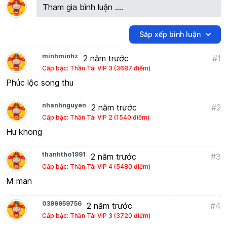
Tham gia bình luận ....
Sắp xếp bình luận
minhminhz
2 năm trước
#1
Cấp bậc: Thần Tài VIP 3 (3687 điểm)
Phúc lộc song thu
nhanhnguyen
2 năm trước
#2
Cấp bậc: Thần Tài VIP 2 (1540 điểm)
Hu khong
thanhtho1991
2 năm trước
#3
Cấp bậc: Thần Tài VIP 4 (5480 điểm)
M man
0399959756
2 năm trước
#4
Cấp bậc: Thần Tài VIP 3 (3720 điểm)