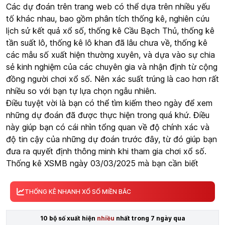
Các dự đoán trên trang web có thể dựa trên nhiều yếu
tố khác nhau, bao gồm phân tích thống kê, nghiên cứu
lịch sử kết quả xổ số, thống kê Cầu Bạch Thủ, thống kê
tần suất lô, thống kê lô khan đã lâu chưa về, thống kê
các mẫu số xuất hiện thường xuyên, và dựa vào sự chia
sẻ kinh nghiệm của các chuyên gia và nhận định từ cộng
đồng người chơi xổ số. Nên xác suất trúng là cao hơn rất
nhiều so với bạn tự lựa chọn ngẫu nhiên.
Điều tuyệt vời là bạn có thể tìm kiếm theo ngày để xem
những dự đoán đã được thực hiện trong quá khứ. Điều
này giúp bạn có cái nhìn tổng quan về độ chính xác và
độ tin cậy của những dự đoán trước đây, từ đó giúp bạn
đưa ra quyết định thông minh khi tham gia chơi xổ số.
Thống kê XSMB ngày 03/03/2025 mà bạn cần biết
THỐNG KÊ NHANH XỔ SỐ MIỀN BẮC
10 bộ số xuất hiện
nhiều
nhất trong 7 ngày qua