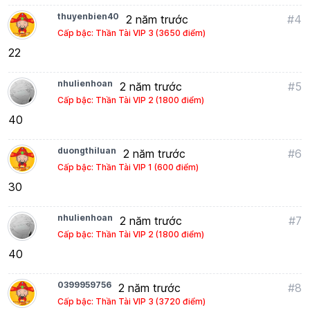
thuyenbien40
2 năm trước
#4
Cấp bậc: Thần Tài VIP 3 (3650 điểm)
22
nhulienhoan
2 năm trước
#5
Cấp bậc: Thần Tài VIP 2 (1800 điểm)
40
duongthiluan
2 năm trước
#6
Cấp bậc: Thần Tài VIP 1 (600 điểm)
30
nhulienhoan
2 năm trước
#7
Cấp bậc: Thần Tài VIP 2 (1800 điểm)
40
0399959756
2 năm trước
#8
Cấp bậc: Thần Tài VIP 3 (3720 điểm)