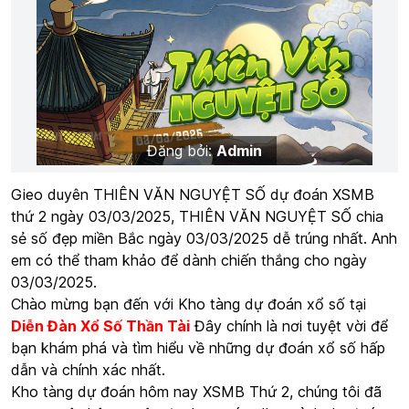
Đăng bởi:
Admin
Gieo duyên THIÊN VĂN NGUYỆT SỐ dự đoán XSMB
thứ 2 ngày 03/03/2025, THIÊN VĂN NGUYỆT SỐ chia
sẻ số đẹp miền Bắc ngày 03/03/2025 dễ trúng nhất. Anh
em có thể tham khảo để dành chiến thắng cho ngày
03/03/2025.
Chào mừng bạn đến với Kho tàng dự đoán xổ số tại
Diễn Đàn Xổ Số Thần Tài
Đây chính là nơi tuyệt vời để
bạn khám phá và tìm hiểu về những dự đoán xổ số hấp
dẫn và chính xác nhất.
Kho tàng dự đoán hôm nay
XSMB Thứ 2
, chúng tôi đã