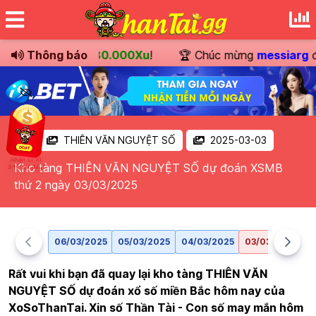
 khoản
Thông báo
trị giá
180.000Xu
!
🏆 Chúc mừng
messiarg
đã đ
THIÊN VĂN NGUYỆT SỐ
2025-03-03
Kho tàng THIÊN VĂN NGUYỆT SỐ dự đoán XSMB
thứ 2 ngày 03/03/2025
06/03/2025
05/03/2025
04/03/2025
03/03/2025
0
Rất vui khi bạn đã quay lại kho tàng THIÊN VĂN
NGUYỆT SỐ dự đoán xổ số miền Bắc hôm nay của
XoSoThanTai. Xin số Thần Tài - Con số may mắn hôm