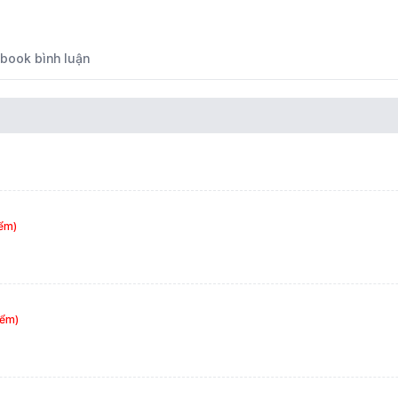
book bình luận
iểm)
iểm)