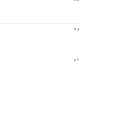
#4
#5