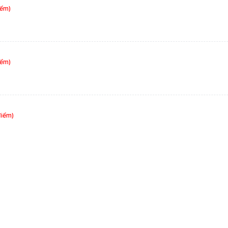
iểm)
iểm)
điểm)