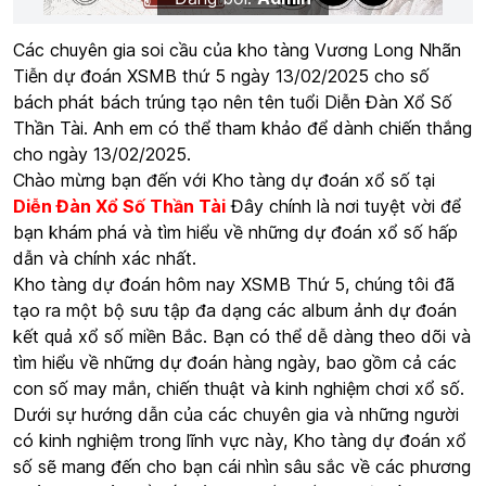
Các chuyên gia soi cầu của kho tàng Vương Long Nhãn
Tiễn dự đoán XSMB thứ 5 ngày 13/02/2025 cho số
bách phát bách trúng tạo nên tên tuổi Diễn Đàn Xổ Số
Thần Tài. Anh em có thể tham khảo để dành chiến thắng
cho ngày 13/02/2025.
Chào mừng bạn đến với Kho tàng dự đoán xổ số tại
Diễn Đàn Xổ Số Thần Tài
Đây chính là nơi tuyệt vời để
bạn khám phá và tìm hiểu về những dự đoán xổ số hấp
dẫn và chính xác nhất.
Kho tàng dự đoán hôm nay
XSMB Thứ 5
, chúng tôi đã
tạo ra một bộ sưu tập đa dạng các album ảnh dự đoán
kết quả xổ số miền Bắc. Bạn có thể dễ dàng theo dõi và
tìm hiểu về những dự đoán hàng ngày, bao gồm cả các
con số may mắn, chiến thuật và kinh nghiệm chơi xổ số.
Dưới sự hướng dẫn của các chuyên gia và những người
có kinh nghiệm trong lĩnh vực này, Kho tàng dự đoán xổ
số sẽ mang đến cho bạn cái nhìn sâu sắc về các phương