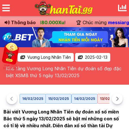
n khoản
Thông báo
trị giá
180.000Xu
!
🏆 Chúc mừng
messiarg
đã
Vương Long Nhãn Tiễn
2025-02-13
Kho tàng Vương Long Nhãn Tiễn dự đoán số đẹp đặc
biệt XSMB thứ 5 ngày 13/02/2025
16/02/2025
15/02/2025
14/02/2025
13/02/2025
1
Bài viết Vương Long Nhãn Tiễn dự đoán xổ số miền
Bắc thứ 5 ngày 13/02/2025 sẽ bật mí những con số
có tỉ lệ về nhiều nhất. Diễn đàn xổ số thần tài Dự