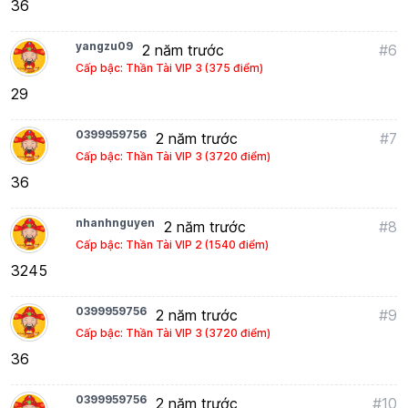
36
yangzu09
2 năm trước
#6
Cấp bậc: Thần Tài VIP 3 (375 điểm)
29
0399959756
2 năm trước
#7
Cấp bậc: Thần Tài VIP 3 (3720 điểm)
36
nhanhnguyen
2 năm trước
#8
Cấp bậc: Thần Tài VIP 2 (1540 điểm)
3245
0399959756
2 năm trước
#9
Cấp bậc: Thần Tài VIP 3 (3720 điểm)
36
0399959756
2 năm trước
#10