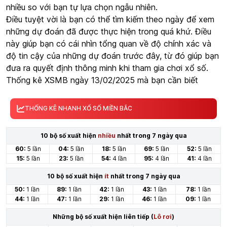
nhiều so với bạn tự lựa chọn ngẫu nhiên.
Điều tuyệt vời là bạn có thể tìm kiếm theo ngày để xem
những dự đoán đã được thực hiện trong quá khứ. Điều
này giúp bạn có cái nhìn tổng quan về độ chính xác và
độ tin cậy của những dự đoán trước đây, từ đó giúp bạn
đưa ra quyết định thông minh khi tham gia chơi xổ số.
Thống kê XSMB ngày 13/02/2025 mà bạn cần biết
THỐNG KÊ NHANH XỔ SỐ MIỀN BẮC
10 bộ số xuất hiện
nhiều
nhất trong 7 ngày qua
60:
5 lần
04:
5 lần
18:
5 lần
69:
5 lần
52:
5 lần
15:
5 lần
23:
5 lần
54:
4 lần
95:
4 lần
41:
4 lần
10 bộ số xuất hiện
ít
nhất trong 7 ngày qua
50:
1 lần
89:
1 lần
42:
1 lần
43:
1 lần
78:
1 lần
44:
1 lần
47:
1 lần
29:
1 lần
46:
1 lần
09:
1 lần
Những bộ số xuất hiện liên tiếp (
Lô rơi
)