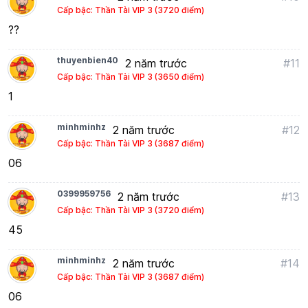
Cấp bậc: Thần Tài VIP 3 (3720 điểm)
??
thuyenbien40
2 năm trước
#11
Cấp bậc: Thần Tài VIP 3 (3650 điểm)
1
minhminhz
2 năm trước
#12
Cấp bậc: Thần Tài VIP 3 (3687 điểm)
06
0399959756
2 năm trước
#13
Cấp bậc: Thần Tài VIP 3 (3720 điểm)
45
minhminhz
2 năm trước
#14
Cấp bậc: Thần Tài VIP 3 (3687 điểm)
06