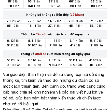
18:
3 lần
95:
3 lần
31:
2 lần
60:
2 lần
69:
2 lần
01:
1 lần
04:
1 lần
06:
1 lần
13:
1 lần
19:
1 lần
Những bộ không ra liên tiếp (
Lô khan
)
73:
26 lần
22:
19 lần
14:
17 lần
70:
13 lần
71:
12 lần
85:
12 lần
16:
11 lần
37:
11 lần
45:
11 lần
53:
10 lần
Thống kê
đầu số
xuất hiện trong 40 ngày qua
6:
127 lần
8:
118 lần
1:
114 lần
3:
114 lần
5:
110 lần
9:
110 lần
0:
107 lần
7:
96 lần
4:
95 lần
2:
89 lần
Thống kê
đuôi số
xuất hiện trong 40 ngày qua
0:
124 lần
3:
116 lần
2:
111 lần
5:
111 lần
4:
109 lần
9:
109 lần
1:
105 lần
7:
104 lần
6:
97 lần
8:
94 lần
Với giao diện thân thiện và dễ sử dụng, bạn sẽ dễ dàng
thống kê, tìm kiếm và theo dõi những dự đoán xổ số
một cách thuận tiện. Bên cạnh đó, trang web cũng cung
cấp mục chia sẻ kinh nghiệm và các bài viết hữu ích về
xổ số, giúp bạn nắm bắt thêm kiến thức và chiến lược
chơi xổ số hiệu quả.
Diễn đàn xổ số Thần Tài chúc anh em có thể lựa chọn ra