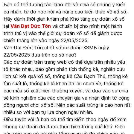
Bạn có thể tương tác, trao đổi và chia sẻ những ý kiến
cá nhân, từ đó học hỏi và nâng cao kiến thức về xổ số.
Hãy dành thời gian khám phá Kho tàng dự đoán xổ số
tại
Văn Đạt Đức Tôn
và chuẩn bị cho mình một hành
trình thú vị vào thế giới dự đoán xổ số để giành được
chiến thắng lớn vào ngày 22/05/2025.
Văn Đạt Đức Tôn chốt số dự đoán XSMB ngày
22/05/2025 dựa trên cơ sở nào?
Các dự đoán trên trang web có thể dựa trên nhiều yếu
tố khác nhau, bao gồm phân tích thống kê, nghiên cứu
lịch sử kết quả xổ số, thống kê Cầu Bạch Thủ, thống kê
tần suất lô, thống kê lô khan đã lâu chưa về, thống kê
các mẫu số xuất hiện thường xuyên, và dựa vào sự chia
sẻ kinh nghiệm của các chuyên gia và nhận định từ cộng
đồng người chơi xổ số. Nên xác suất trúng là cao hơn rất
nhiều so với bạn tự lựa chọn ngẫu nhiên.
Điều tuyệt vời là bạn có thể tìm kiếm theo ngày để xem
những dự đoán đã được thực hiện trong quá khứ. Điều
này giúp bạn có cái nhìn tổng quan về độ chính xác và