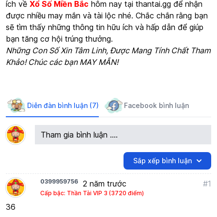
ích về
Xổ Số Miền Bắc
hôm nay tại thantai.gg để nhận
được nhiều may mắn và tài lộc nhé. Chắc chắn rằng bạn
sẽ tìm thấy những thông tin hữu ích và hấp dẫn để giúp
bạn tăng cơ hội trúng thưởng.
Những Con Số Xin Tâm Linh, Được Mang Tính Chất Tham
Khảo! Chúc các bạn MAY MẮN!
Diễn đàn bình luận (7)
Facebook bình luận
Tham gia bình luận ....
Sắp xếp bình luận
0399959756
2 năm trước
#1
Cấp bậc: Thần Tài VIP 3 (3720 điểm)
36