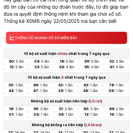
độ tin cậy của những dự đoán trước đây, từ đó giúp bạn
đưa ra quyết định thông minh khi tham gia chơi xổ số.
Thống kê XSMB ngày 22/05/2025 mà bạn cần biết
THỐNG KÊ NHANH XỔ SỐ MIỀN BẮC
10 bộ số xuất hiện
nhiều
nhất trong 7 ngày qua
60:
5 lần
04:
5 lần
18:
5 lần
69:
5 lần
52:
5 lần
15:
5 lần
23:
5 lần
54:
4 lần
95:
4 lần
41:
4 lần
10 bộ số xuất hiện
ít
nhất trong 7 ngày qua
50:
1 lần
89:
1 lần
42:
1 lần
43:
1 lần
78:
1 lần
44:
1 lần
47:
1 lần
29:
1 lần
46:
1 lần
09:
1 lần
Những bộ số xuất hiện liên tiếp (
Lô rơi
)
18:
3 lần
95:
3 lần
31:
2 lần
60:
2 lần
69:
2 lần
01:
1 lần
04:
1 lần
06:
1 lần
13:
1 lần
19:
1 lần
Những bộ không ra liên tiếp (
Lô khan
)
73:
26 lần
22:
19 lần
14:
17 lần
70:
13 lần
71:
12 lần