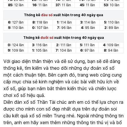
85:
12 lần
16:
11 lần
37:
11 lần
45:
11 lần
53:
10 lần
Thống kê
đầu số
xuất hiện trong 40 ngày qua
6:
127 lần
8:
118 lần
1:
114 lần
3:
114 lần
5:
110 lần
9:
110 lần
0:
107 lần
7:
96 lần
4:
95 lần
2:
89 lần
Thống kê
đuôi số
xuất hiện trong 40 ngày qua
0:
124 lần
3:
116 lần
2:
111 lần
5:
111 lần
4:
109 lần
9:
109 lần
1:
105 lần
7:
104 lần
6:
97 lần
8:
94 lần
Với giao diện thân thiện và dễ sử dụng, bạn sẽ dễ dàng
thống kê, tìm kiếm và theo dõi những dự đoán xổ số
một cách thuận tiện. Bên cạnh đó, trang web cũng cung
cấp mục chia sẻ kinh nghiệm và các bài viết hữu ích về
xổ số, giúp bạn nắm bắt thêm kiến thức và chiến lược
chơi xổ số hiệu quả.
Diễn đàn xổ số Thần Tài chúc anh em có thể lựa chọn ra
được cho mình con số đẹp nhất dựa trên dự đoán soi
cầu kết quả xổ số miền Trung nhé. Ngoài những thông tin
trên, anh em hãy xem thêm những thông tin thú vị và bổ