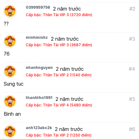
0399959756
2 năm trước
#2
Cấp bậc: Thần Tài VIP 3 (3720 điểm)
??
minhminhz
2 năm trước
#3
Cấp bậc: Thần Tài VIP 3 (3687 điểm)
76
nhanhnguyen
2 năm trước
#4
Cấp bậc: Thần Tài VIP 2 (1540 điểm)
Sung tuc
thanhtho1991
2 năm trước
#5
Cấp bậc: Thần Tài VIP 4 (5480 điểm)
Binh an
anh123abc2k
2 năm trước
#6
Cấp bậc: Thần Tài VIP 2 (1250 điểm)