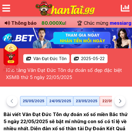
n khoản
Thông báo
trị giá
180.000Xu
!
🏆 Chúc mừng
messiarg
đã
Văn Đạt Đức Tôn
2025-05-22
Kho tàng Văn Đạt Đức Tôn dự đoán số đẹp đặc biệt
XSMB thứ 5 ngày 22/05/2025
25/05/2025
24/05/2025
23/05/2025
22/05/2025
2
Bài viết Văn Đạt Đức Tôn dự đoán xổ số miền Bắc thứ
5 ngày 22/05/2025 sẽ bật mí những con số có tỉ lệ về
nhiều nhất. Diễn đàn xổ số thần tài Dự Đoán Kết Quả