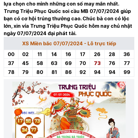
lựa chọn cho mình những con số may mắn nhất.
Trưng Triệu Phục Quốc soi cầu MB 07/07/2024 giúp
bạn có cơ hội trúng thưởng cao. Chúc bà con có lộc
lớn, xin vía Trưng Triệu Phục Quốc hôm nay chủ nhật
ngày 07/07/2024 đại phát tài.
XS Miền bắc 07/07/2024 - Lô trực tiếp
00
02
11
14
16
17
26
28
36
37
45
58
63
69
70
73
76
77
78
79
80
81
86
92
94
94
99