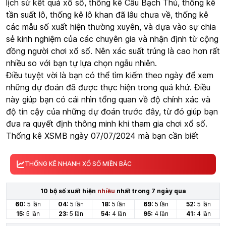
lịch sử kết quả xổ số, thống kê Cầu Bạch Thủ, thống kê
tần suất lô, thống kê lô khan đã lâu chưa về, thống kê
các mẫu số xuất hiện thường xuyên, và dựa vào sự chia
sẻ kinh nghiệm của các chuyên gia và nhận định từ cộng
đồng người chơi xổ số. Nên xác suất trúng là cao hơn rất
nhiều so với bạn tự lựa chọn ngẫu nhiên.
Điều tuyệt vời là bạn có thể tìm kiếm theo ngày để xem
những dự đoán đã được thực hiện trong quá khứ. Điều
này giúp bạn có cái nhìn tổng quan về độ chính xác và
độ tin cậy của những dự đoán trước đây, từ đó giúp bạn
đưa ra quyết định thông minh khi tham gia chơi xổ số.
Thống kê XSMB ngày 07/07/2024 mà bạn cần biết
THỐNG KÊ NHANH XỔ SỐ MIỀN BẮC
10 bộ số xuất hiện
nhiều
nhất trong 7 ngày qua
60:
5 lần
04:
5 lần
18:
5 lần
69:
5 lần
52:
5 lần
15:
5 lần
23:
5 lần
54:
4 lần
95:
4 lần
41:
4 lần