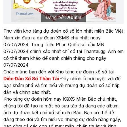
Đăng bởi:
Admin
Thư viện kho tàng dự đoán xổ số lớn nhất miền Bắc Việt
Nam xin đưa ra dự đoán XSMB chủ nhật ngày
07/07/2024, Trưng Triệu Phục Quốc soi cầu MB
07/07/2024 chính xác nhất chỉ có tại Thantai.gg. Anh em
có thể tham khảo để dành chiến thắng cho ngày
07/07/2024.
Chào mừng bạn đến với Kho tàng dự đoán xổ số tại
Diễn Đàn Xổ Số Thần Tài
Đây chính là nơi tuyệt vời để
bạn khám phá và tìm hiểu về những dự đoán xổ số hấp
dẫn và chính xác nhất.
Kho tàng dự đoán hôm nay
KQXS Miền Bắc chủ nhật
,
chúng tôi đã tạo ra một bộ sưu tập đa dạng các album
ảnh dự đoán kết quả xổ số miền Bắc. Bạn có thể dễ
dàng theo dõi và tìm hiểu về những dự đoán hàng ngày,
bao gồm cả các con số may mắn, chiến thuật và kinh