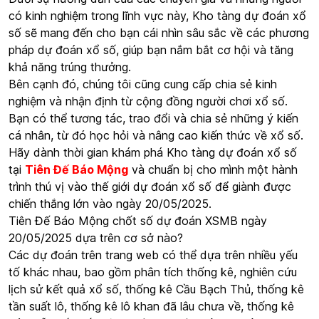
có kinh nghiệm trong lĩnh vực này, Kho tàng dự đoán xổ
số sẽ mang đến cho bạn cái nhìn sâu sắc về các phương
pháp dự đoán xổ số, giúp bạn nắm bắt cơ hội và tăng
khả năng trúng thưởng.
Bên cạnh đó, chúng tôi cũng cung cấp chia sẻ kinh
nghiệm và nhận định từ cộng đồng người chơi xổ số.
Bạn có thể tương tác, trao đổi và chia sẻ những ý kiến
cá nhân, từ đó học hỏi và nâng cao kiến thức về xổ số.
Hãy dành thời gian khám phá Kho tàng dự đoán xổ số
tại
Tiên Đế Báo Mộng
và chuẩn bị cho mình một hành
trình thú vị vào thế giới dự đoán xổ số để giành được
chiến thắng lớn vào ngày 20/05/2025.
Tiên Đế Báo Mộng chốt số dự đoán XSMB ngày
20/05/2025 dựa trên cơ sở nào?
Các dự đoán trên trang web có thể dựa trên nhiều yếu
tố khác nhau, bao gồm phân tích thống kê, nghiên cứu
lịch sử kết quả xổ số, thống kê Cầu Bạch Thủ, thống kê
tần suất lô, thống kê lô khan đã lâu chưa về, thống kê