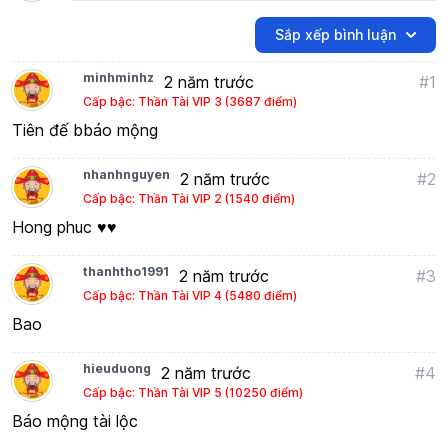
Sắp xếp bình luận
minhminhz
2 năm trước
#1
Cấp bậc: Thần Tài VIP 3 (3687 điểm)
Tiên đế bbáo mộng
nhanhnguyen
2 năm trước
#2
Cấp bậc: Thần Tài VIP 2 (1540 điểm)
Hong phuc ♥️♥️
thanhtho1991
2 năm trước
#3
Cấp bậc: Thần Tài VIP 4 (5480 điểm)
Bao
hieuduong
2 năm trước
#4
Cấp bậc: Thần Tài VIP 5 (10250 điểm)
Báo mộng tài lộc