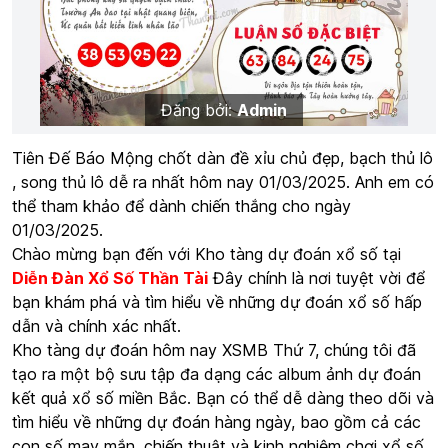
Đăng bởi:
Admin
Tiên Đế Báo Mộng chốt dàn đề xỉu chủ đẹp, bạch thủ lô
, song thủ lô dễ ra nhất hôm nay 01/03/2025. Anh em có
thể tham khảo để dành chiến thắng cho ngày
01/03/2025.
Chào mừng bạn đến với Kho tàng dự đoán xổ số tại
Diễn Đàn Xổ Số Thần Tài
Đây chính là nơi tuyệt vời để
bạn khám phá và tìm hiểu về những dự đoán xổ số hấp
dẫn và chính xác nhất.
Kho tàng dự đoán hôm nay
XSMB Thứ 7
, chúng tôi đã
tạo ra một bộ sưu tập đa dạng các album ảnh dự đoán
kết quả xổ số miền Bắc. Bạn có thể dễ dàng theo dõi và
tìm hiểu về những dự đoán hàng ngày, bao gồm cả các
con số may mắn, chiến thuật và kinh nghiệm chơi xổ số.