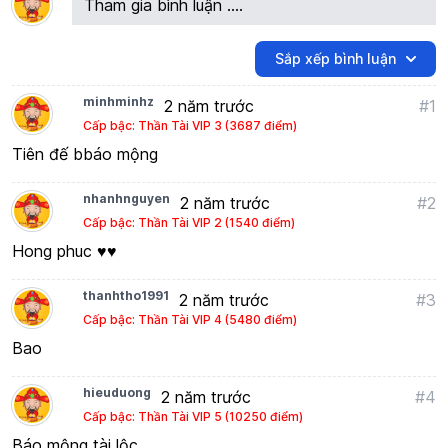
Tham gia bình luận ....
Sắp xếp bình luận
minhminhz
2 năm trước
#1
Cấp bậc: Thần Tài VIP 3 (3687 điểm)
Tiên đế bbáo mộng
nhanhnguyen
2 năm trước
#2
Cấp bậc: Thần Tài VIP 2 (1540 điểm)
Hong phuc ♥️♥️
thanhtho1991
2 năm trước
#3
Cấp bậc: Thần Tài VIP 4 (5480 điểm)
Bao
hieuduong
2 năm trước
#4
Cấp bậc: Thần Tài VIP 5 (10250 điểm)
Báo mộng tài lộc