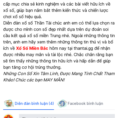
cấp mục chia sẻ kinh nghiệm và các bài viết hữu ích về
xổ số, giúp bạn nắm bắt thêm kiến thức và chiến lược
chơi xổ số hiệu quả.
Diễn đàn xổ số Thần Tài chúc anh em có thể lựa chọn ra
được cho mình con số đẹp nhất dựa trên dự đoán soi
cầu kết quả xổ số miền Trung nhé. Ngoài những thông tin
trên, anh em hãy xem thêm những thông tin thú vị và bổ
ích về
Xổ Số Miền Bắc
hôm nay tại thantai.gg để nhận
được nhiều may mắn và tài lộc nhé. Chắc chắn rằng bạn
sẽ tìm thấy những thông tin hữu ích và hấp dẫn để giúp
bạn tăng cơ hội trúng thưởng.
Những Con Số Xin Tâm Linh, Được Mang Tính Chất Tham
Khảo! Chúc các bạn MAY MẮN!
Diễn đàn bình luận (4)
Facebook bình luận