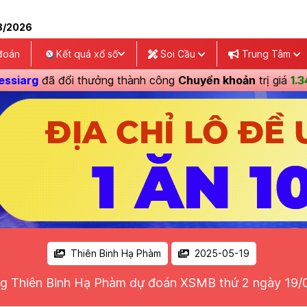
8/2026
đoán
Kết quả xổ số
Soi Cầu
Trung Tâm
g
đã đổi thưởng thành công
Chuyển khoản
trị giá
1.340.00
Thiên Binh Hạ Phàm
2025-05-19
ng Thiên Binh Hạ Phàm dự đoán XSMB thứ 2 ngày 19/