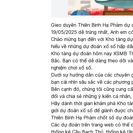
Gieo duyên Thiên Binh Hạ Phàm dự 
19/05/2025 dễ trúng nhất. Anh em c
Chào mừng bạn đến với Kho tàng dự
hiểu về những dự đoán xổ số hấp dẫn
Kho tàng dự đoán hôm nay
XSMB T
Bắc. Bạn có thể dễ dàng theo dõi và
nghiệm chơi xổ số.
Dưới sự hướng dẫn của các chuyên g
bạn cái nhìn sâu sắc về các phương 
Bên cạnh đó, chúng tôi cũng cung cấ
đổi và chia sẻ những ý kiến cá nhân,
Hãy dành thời gian khám phá Kho tà
giới dự đoán xổ số để giành được ch
Thiên Binh Hạ Phàm chốt số dự đoá
Các dự đoán trên trang web có thể dự
thống kê Cầu Bạch Thủ, thống kê tần