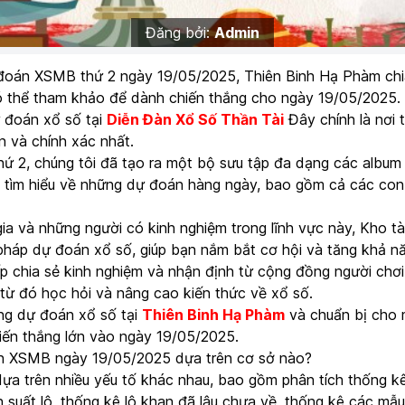
Đăng bởi:
Admin
đoán XSMB thứ 2 ngày 19/05/2025, Thiên Binh Hạ Phàm chi
ó thể tham khảo để dành chiến thắng cho ngày 19/05/2025.
 đoán xổ số tại
Diễn Đàn Xổ Số Thần Tài
Đây chính là nơi 
 và chính xác nhất.
hứ 2
, chúng tôi đã tạo ra một bộ sưu tập đa dạng các albu
 tìm hiểu về những dự đoán hàng ngày, bao gồm cả các con 
ia và những người có kinh nghiệm trong lĩnh vực này, Kho 
pháp dự đoán xổ số, giúp bạn nắm bắt cơ hội và tăng khả nă
p chia sẻ kinh nghiệm và nhận định từ cộng đồng người chơi 
 từ đó học hỏi và nâng cao kiến thức về xổ số.
ng dự đoán xổ số tại
Thiên Binh Hạ Phàm
và chuẩn bị cho m
iến thắng lớn vào ngày 19/05/2025.
n XSMB ngày 19/05/2025 dựa trên cơ sở nào?
a trên nhiều yếu tố khác nhau, bao gồm phân tích thống kê,
 suất lô, thống kê lô khan đã lâu chưa về, thống kê các mẫ