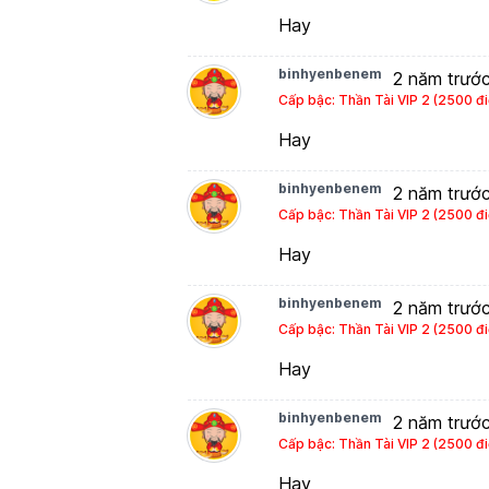
Hay
binhyenbenem
2 năm trướ
Cấp bậc: Thần Tài VIP 2 (2500 đ
Hay
binhyenbenem
2 năm trướ
Cấp bậc: Thần Tài VIP 2 (2500 đ
Hay
binhyenbenem
2 năm trướ
Cấp bậc: Thần Tài VIP 2 (2500 đ
Hay
binhyenbenem
2 năm trướ
Cấp bậc: Thần Tài VIP 2 (2500 đ
Hay