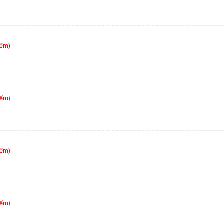
c
iểm)
c
iểm)
c
iểm)
c
iểm)