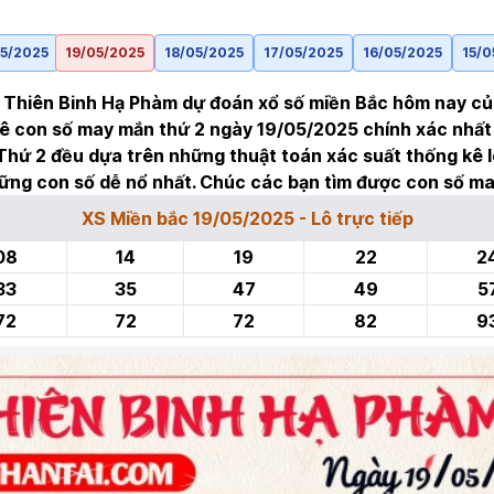
5/2025
19/05/2025
18/05/2025
17/05/2025
16/05/2025
15/0
àng Thiên Binh Hạ Phàm dự đoán xổ số miền Bắc hôm nay củ
 con số may mắn thứ 2 ngày 19/05/2025 chính xác nhất t
hứ 2 đều dựa trên những thuật toán xác suất thống kê l
hững con số dễ nổ nhất. Chúc các bạn tìm được con số m
XS Miền bắc 19/05/2025 - Lô trực tiếp
08
14
19
22
2
33
35
47
49
5
72
72
72
82
9