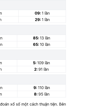
ần
09:
1 lần
n
29:
1 lần
ần
85:
13 lần
ần
65:
10 lần
ần
5:
109 lần
n
2:
91 lần
ần
9:
110 lần
ần
8:
95 lần
 đoán xổ số một cách thuận tiện. Bên