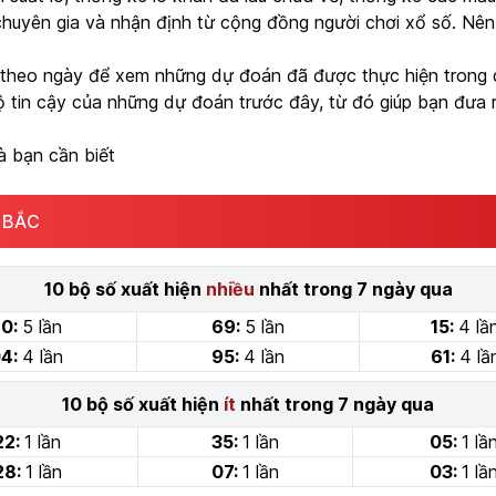
huyên gia và nhận định từ cộng đồng người chơi xổ số. Nên 
ếm theo ngày để xem những dự đoán đã được thực hiện trong q
ộ tin cậy của những dự đoán trước đây, từ đó giúp bạn đưa r
 bạn cần biết
 BẮC
10 bộ số xuất hiện
nhiều
nhất trong 7 ngày qua
0:
5 lần
69:
5 lần
15:
4 lầ
4:
4 lần
95:
4 lần
61:
4 lầ
10 bộ số xuất hiện
ít
nhất trong 7 ngày qua
22:
1 lần
35:
1 lần
05:
1 lầ
28:
1 lần
07:
1 lần
03:
1 lầ