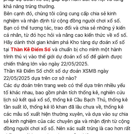
khả năng trúng thưởng.
Bên cạnh đó, chúng tôi cũng cung cấp chia sẻ kinh
nghiệm và nhận định từ cộng đồng người chơi xổ số.
Bạn có thể tương tác, trao đổi và chia sẻ những ý kiến
cá nhân, từ đó học hỏi và nâng cao kiến thức về xổ số.
Hãy dành thời gian khám phá Kho tàng dự đoán xổ số
tại
Thần Kê Điểm Số
và chuẩn bị cho mình một hành
trình thú vị vào thế giới dự đoán xổ số để giành được
chiến thắng lớn vào ngày 22/05/2025.
Thần Kê Điểm Số chốt số dự đoán XSMB ngày
22/05/2025 dựa trên cơ sở nào?
Các dự đoán trên trang web có thể dựa trên nhiều yếu
tố khác nhau, bao gồm phân tích thống kê, nghiên cứu
lịch sử kết quả xổ số, thống kê Cầu Bạch Thủ, thống kê
tần suất lô, thống kê lô khan đã lâu chưa về, thống kê
các mẫu số xuất hiện thường xuyên, và dựa vào sự chia
sẻ kinh nghiệm của các chuyên gia và nhận định từ cộng
đồng người chơi xổ số. Nên xác suất trúng là cao hơn rất