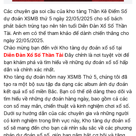
Các chuyên gia soi cầu của kho tàng Thần Kê Điểm Số
dự đoán XSMB thứ 5 ngày 22/05/2025 cho số bách
phát bách trúng tạo nên tên tuổi Diễn Đàn Xổ Số Thần
Tài. Anh em có thể tham khảo để dành chiến thắng cho
ngày 22/05/2025.
Chào mừng bạn đến với Kho tàng dự đoán xổ số tại
Diễn Đàn Xổ Số Thần Tài
Đây chính là nơi tuyệt vời để
bạn khám phá và tìm hiểu về những dự đoán xổ số hấp
dẫn và chính xác nhất.
Kho tàng dự đoán hôm nay
XSMB Thứ 5
, chúng tôi đã
tạo ra một bộ sưu tập đa dạng các album ảnh dự đoán
kết quả xổ số miền Bắc. Bạn có thể dễ dàng theo dõi và
tìm hiểu về những dự đoán hàng ngày, bao gồm cả các
con số may mắn, chiến thuật và kinh nghiệm chơi xổ số.
Dưới sự hướng dẫn của các chuyên gia và những người
có kinh nghiệm trong lĩnh vực này, Kho tàng dự đoán xổ
số sẽ mang đến cho bạn cái nhìn sâu sắc về các phương
pháp dự đoán xổ số, giúp bạn nắm bắt cơ hội và tăng