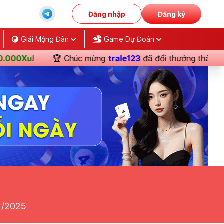
Đăng nhập
Đăng ký
Giải Mộng Đàn
Game Dự Đoán
Xu
!
🏆 Chúc mừng
trale123
đã đổi thưởng thành công
C
2/2025