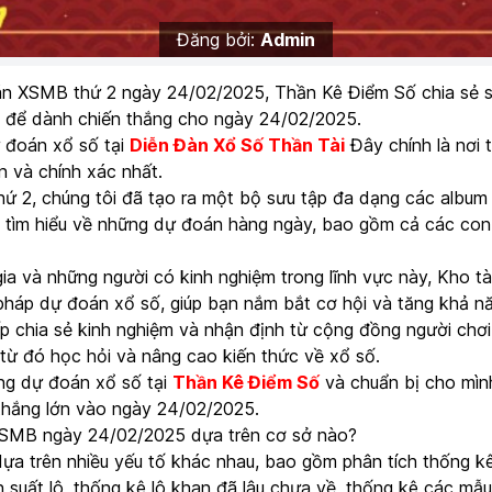
Đăng bởi:
Admin
n XSMB thứ 2 ngày 24/02/2025, Thần Kê Điểm Số chia sẻ 
o để dành chiến thắng cho ngày 24/02/2025.
 đoán xổ số tại
Diễn Đàn Xổ Số Thần Tài
Đây chính là nơi 
 và chính xác nhất.
hứ 2
, chúng tôi đã tạo ra một bộ sưu tập đa dạng các albu
 tìm hiểu về những dự đoán hàng ngày, bao gồm cả các con 
ia và những người có kinh nghiệm trong lĩnh vực này, Kho 
pháp dự đoán xổ số, giúp bạn nắm bắt cơ hội và tăng khả nă
p chia sẻ kinh nghiệm và nhận định từ cộng đồng người chơi 
 từ đó học hỏi và nâng cao kiến thức về xổ số.
ng dự đoán xổ số tại
Thần Kê Điểm Số
và chuẩn bị cho mình
thắng lớn vào ngày 24/02/2025.
SMB ngày 24/02/2025 dựa trên cơ sở nào?
a trên nhiều yếu tố khác nhau, bao gồm phân tích thống kê,
 suất lô, thống kê lô khan đã lâu chưa về, thống kê các mẫ