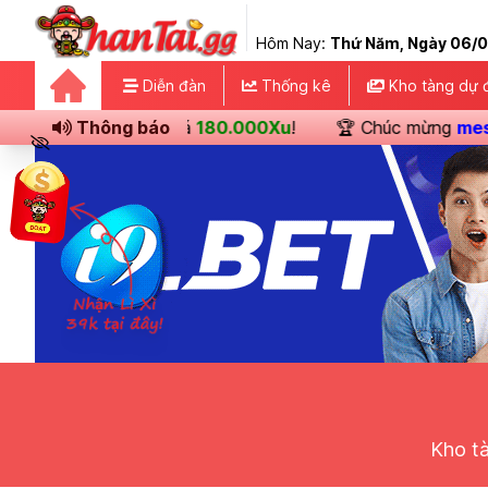
Hôm Nay:
Thứ Năm, Ngày 06/
Diễn đàn
Thống kê
Kho tàng dự 
yển khoản
Thông báo
trị giá
180.000Xu
!
🏆 Chúc mừng
messiarg
Kho t