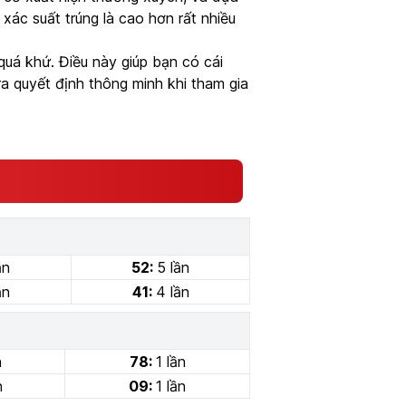
xác suất trúng là cao hơn rất nhiều
uá khứ. Điều này giúp bạn có cái
a quyết định thông minh khi tham gia
ần
52:
5 lần
ần
41:
4 lần
n
78:
1 lần
n
09:
1 lần