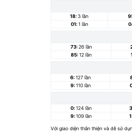
18:
3 lần
9
01:
1 lần
0
73:
26 lần
85:
12 lần
6:
127 lần
9:
110 lần
0:
124 lần
3
9:
109 lần
1
Với giao diện thân thiện và dễ sử d