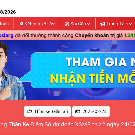
08/2026
đoán
Kết quả xổ số
Soi Cầu
Trung Tâm
đã đổi thưởng thành công
Chuyển khoản
trị giá
1.340.000
Thần Kê Điểm Số
2025-02-24
àng Thần Kê Điểm Số dự đoán XSMB thứ 2 ngày 24/0