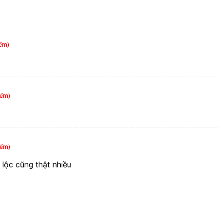
iểm)
iểm)
iểm)
 lộc cũng thật nhiều