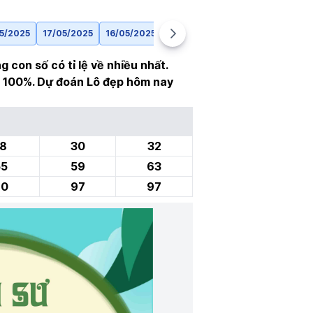
5/2025
17/05/2025
16/05/2025
15/05/2025
14/05/2025
13/
con số có tỉ lệ về nhiều nhất.
c 100%. Dự đoán Lô đẹp hôm nay
18
30
32
55
59
63
90
97
97