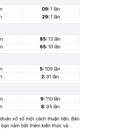
ần
09:
1 lần
n
29:
1 lần
ần
85:
13 lần
ần
65:
10 lần
ần
5:
109 lần
n
2:
91 lần
ần
9:
110 lần
ần
8:
95 lần
 đoán xổ số một cách thuận tiện. Bên
p bạn nắm bắt thêm kiến thức và