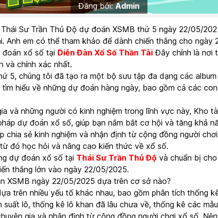
Đăng bởi:
Admin
g Thái Sư Trần Thủ Độ dự đoán XSMB thứ 5 ngày 22/05/202
ài. Anh em có thể tham khảo để dành chiến thắng cho ngày 
 đoán xổ số tại
Diễn Đàn Xổ Số Thần Tài
Đây chính là nơi 
 và chính xác nhất.
hứ 5
, chúng tôi đã tạo ra một bộ sưu tập đa dạng các albu
 tìm hiểu về những dự đoán hàng ngày, bao gồm cả các con 
ia và những người có kinh nghiệm trong lĩnh vực này, Kho 
pháp dự đoán xổ số, giúp bạn nắm bắt cơ hội và tăng khả nă
p chia sẻ kinh nghiệm và nhận định từ cộng đồng người chơi 
 từ đó học hỏi và nâng cao kiến thức về xổ số.
ng dự đoán xổ số tại
Thái Sư Trần Thủ Độ
và chuẩn bị cho 
iến thắng lớn vào ngày 22/05/2025.
án XSMB ngày 22/05/2025 dựa trên cơ sở nào?
a trên nhiều yếu tố khác nhau, bao gồm phân tích thống kê,
 suất lô, thống kê lô khan đã lâu chưa về, thống kê các mẫ
huyên gia và nhận định từ cộng đồng người chơi xổ số. Nên 