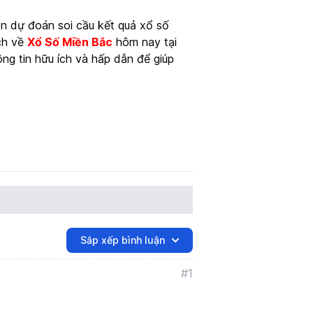
n dự đoán soi cầu kết quả xổ số
ích về
Xổ Số Miền Bắc
hôm nay tại
ng tin hữu ích và hấp dẫn để giúp
Sắp xếp bình luận
#1