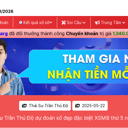
8/2026
đoán
Kết quả xổ số
Soi Cầu
Trung Tâm
 đổi thưởng thành công
Chuyển khoản
trị giá
1.340.000X
Thái Sư Trần Thủ Độ
2025-05-22
Sư Trần Thủ Độ dự đoán số đẹp đặc biệt XSMB thứ 5 