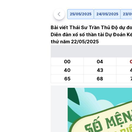
25/05/2025
24/05/2025
23/0
Bài viết Thái Sư Trần Thủ Độ dự đo
Diễn đàn xổ số thần tài Dự Đoán K
thứ năm 22/05/2025
00
04
40
43
65
68