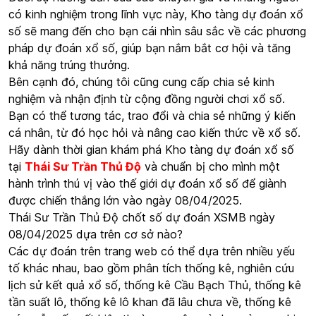
có kinh nghiệm trong lĩnh vực này, Kho tàng dự đoán xổ
số sẽ mang đến cho bạn cái nhìn sâu sắc về các phương
pháp dự đoán xổ số, giúp bạn nắm bắt cơ hội và tăng
khả năng trúng thưởng.
Bên cạnh đó, chúng tôi cũng cung cấp chia sẻ kinh
nghiệm và nhận định từ cộng đồng người chơi xổ số.
Bạn có thể tương tác, trao đổi và chia sẻ những ý kiến
cá nhân, từ đó học hỏi và nâng cao kiến thức về xổ số.
Hãy dành thời gian khám phá Kho tàng dự đoán xổ số
tại
Thái Sư Trần Thủ Độ
và chuẩn bị cho mình một
hành trình thú vị vào thế giới dự đoán xổ số để giành
được chiến thắng lớn vào ngày 08/04/2025.
Thái Sư Trần Thủ Độ chốt số dự đoán XSMB ngày
08/04/2025 dựa trên cơ sở nào?
Các dự đoán trên trang web có thể dựa trên nhiều yếu
tố khác nhau, bao gồm phân tích thống kê, nghiên cứu
lịch sử kết quả xổ số, thống kê Cầu Bạch Thủ, thống kê
tần suất lô, thống kê lô khan đã lâu chưa về, thống kê