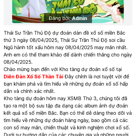
Đăng bởi:
Admin
Thái Sư Trần Thủ Độ dự đoán dàn đề xổ số miền Bắc
thứ 3 ngày 08/04/2025, Thái Sư Trần Thủ Độ soi cầu
Ngũ hành tốt xấu hôm nay 08/04/2025 may mắn nhất.
Anh em có thể tham khảo để dành chiến thắng cho ngày
08/04/2025.
Chào mừng bạn đến với Kho tàng dự đoán xổ số tại
Diễn Đàn Xổ Số Thần Tài
Đây chính là nơi tuyệt vời để
bạn khám phá và tìm hiểu về những dự đoán xổ số hấp
dẫn và chính xác nhất.
Kho tàng dự đoán hôm nay
XSMB Thứ 3
, chúng tôi đã
tạo ra một bộ sưu tập đa dạng các album ảnh dự đoán
kết quả xổ số miền Bắc. Bạn có thể dễ dàng theo dõi và
tìm hiểu về những dự đoán hàng ngày, bao gồm cả các
con số may mắn, chiến thuật và kinh nghiệm chơi xổ số.
Dưới sự hướng dẫn của các chuyên gia và những người