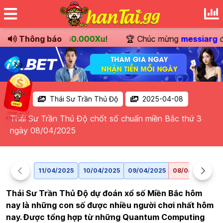
 khoản
Thông báo
trị giá
180.000Xu
!
🏆 Chúc mừng
messiarg
đã 
Thái Sư Trần Thủ Độ
2025-04-08
Thái Sư Trần Thủ Độ chốt số chuẩn miền Bắc thứ 3
ngày 08/04/2025
11/04/2025
10/04/2025
09/04/2025
08/04/2025
0
Thái Sư Trần Thủ Độ dự đoán xổ số Miền Bắc hôm
nay là những con số được nhiều người chơi nhất hôm
nay. Được tổng hợp từ những Quantum Computing