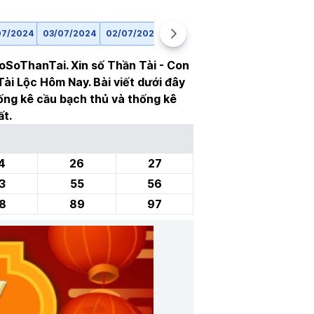
07/2024
03/07/2024
02/07/2024
01/07/2024
30/06/2024
29/
XoSoThanTai. Xin số Thần Tài - Con
ài Lộc Hôm Nay. Bài viết dưới đây
ống kê cầu bạch thủ và thống kê
ất.
4
26
27
3
55
56
8
89
97