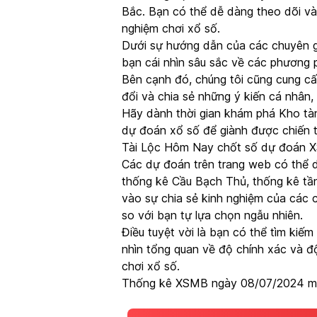
Bắc. Bạn có thể dễ dàng theo dõi và
nghiệm chơi xổ số.
Dưới sự hướng dẫn của các chuyên g
bạn cái nhìn sâu sắc về các phương 
Bên cạnh đó, chúng tôi cũng cung cấ
đổi và chia sẻ những ý kiến cá nhân,
Hãy dành thời gian khám phá Kho tà
dự đoán xổ số để giành được chiến 
Tài Lộc Hôm Nay chốt số dự đoán 
Các dự đoán trên trang web có thể dự
thống kê Cầu Bạch Thủ, thống kê tần
vào sự chia sẻ kinh nghiệm của các c
so với bạn tự lựa chọn ngẫu nhiên.
Điều tuyệt vời là bạn có thể tìm ki
nhìn tổng quan về độ chính xác và đ
chơi xổ số.
Thống kê XSMB ngày 08/07/2024 mà