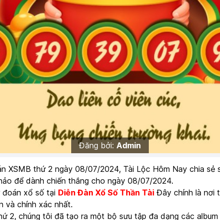
Đăng bởi:
Admin
n XSMB thứ 2 ngày 08/07/2024, Tài Lộc Hôm Nay chia sẻ 
khảo để dành chiến thắng cho ngày 08/07/2024.
 đoán xổ số tại
Diễn Đàn Xổ Số Thần Tài
Đây chính là nơi 
 và chính xác nhất.
hứ 2
, chúng tôi đã tạo ra một bộ sưu tập đa dạng các albu