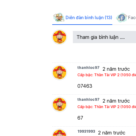
Diễn đàn bình luận (13)
Fac
Tham gia bình luận ....
thanhloc97
2 năm trước
Cấp bậc: Thần Tài VIP 2 (1050 đ
07463
thanhloc97
2 năm trước
Cấp bậc: Thần Tài VIP 2 (1050 đ
67
19931993
2 năm trước