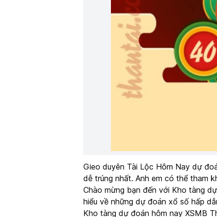
Gieo duyên Tài Lộc Hôm Nay dự đoá
dễ trúng nhất. Anh em có thể tham 
Chào mừng bạn đến với Kho tàng dự
hiểu về những dự đoán xổ số hấp dẫn
Kho tàng dự đoán hôm nay
XSMB T