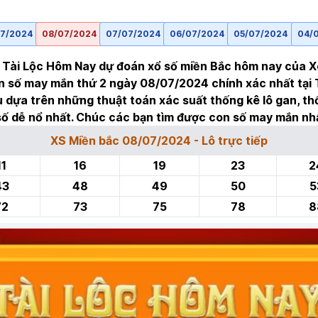
7/2024
08/07/2024
07/07/2024
06/07/2024
05/07/2024
04/
àng Tài Lộc Hôm Nay dự đoán xổ số miền Bắc hôm nay của 
 số may mắn thứ 2 ngày 08/07/2024 chính xác nhất tại T
dựa trên những thuật toán xác suất thống kê lô gan, th
số dễ nổ nhất. Chúc các bạn tìm được con số may mắn nh
XS Miền bắc 08/07/2024 - Lô trực tiếp
11
16
19
23
2
43
48
49
50
5
72
73
75
78
8