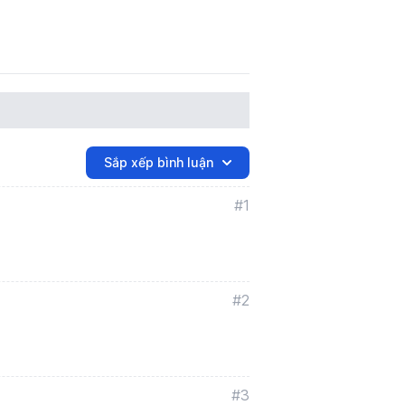
Sắp xếp bình luận
#1
#2
#3