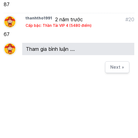
87
thanhtho1991
2 năm trước
#20
Cấp bậc: Thần Tài VIP 4 (5480 điểm)
67
Tham gia bình luận ....
Next »