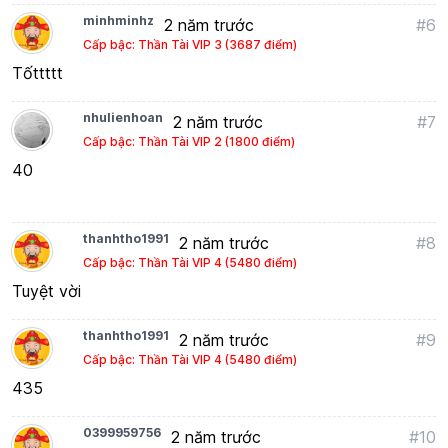
minhminhz
2 năm trước
#6
Cấp bậc: Thần Tài VIP 3 (3687 điểm)
Tốttttt
nhulienhoan
2 năm trước
#7
Cấp bậc: Thần Tài VIP 2 (1800 điểm)
40
thanhtho1991
2 năm trước
#8
Cấp bậc: Thần Tài VIP 4 (5480 điểm)
Tuyệt vời
thanhtho1991
2 năm trước
#9
Cấp bậc: Thần Tài VIP 4 (5480 điểm)
435
0399959756
2 năm trước
#10