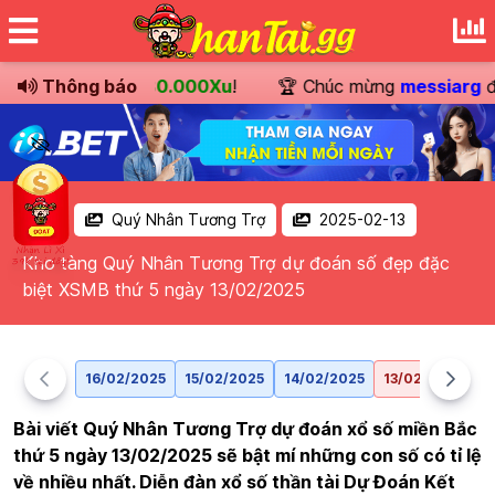
 khoản
Thông báo
trị giá
180.000Xu
!
🏆 Chúc mừng
messiarg
đã đ
Quý Nhân Tương Trợ
2025-02-13
Kho tàng Quý Nhân Tương Trợ dự đoán số đẹp đặc
biệt XSMB thứ 5 ngày 13/02/2025
16/02/2025
15/02/2025
14/02/2025
13/02/2025
1
Bài viết Quý Nhân Tương Trợ dự đoán xổ số miền Bắc
thứ 5 ngày 13/02/2025 sẽ bật mí những con số có tỉ lệ
về nhiều nhất. Diễn đàn xổ số thần tài Dự Đoán Kết