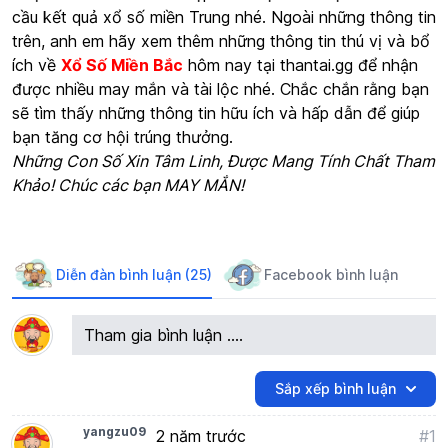
cầu kết quả xổ số miền Trung nhé. Ngoài những thông tin
trên, anh em hãy xem thêm những thông tin thú vị và bổ
ích về
Xổ Số Miền Bắc
hôm nay tại thantai.gg để nhận
được nhiều may mắn và tài lộc nhé. Chắc chắn rằng bạn
sẽ tìm thấy những thông tin hữu ích và hấp dẫn để giúp
bạn tăng cơ hội trúng thưởng.
Những Con Số Xin Tâm Linh, Được Mang Tính Chất Tham
Khảo! Chúc các bạn MAY MẮN!
Diễn đàn bình luận (25)
Facebook bình luận
Tham gia bình luận ....
Sắp xếp bình luận
yangzu09
2 năm trước
#1