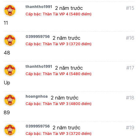
thanhtho1991
2 năm trước
#15
Cấp bậc: Thần Tài VIP 4 (5480 điểm)
11
0399959756
2 năm trước
#16
Cấp bậc: Thần Tài VIP 3 (3720 điểm)
48
thanhtho1991
2 năm trước
#17
Cấp bậc: Thần Tài VIP 4 (5480 điểm)
Up
hoangnhoa
2 năm trước
#18
Cấp bậc: Thần Tài VIP 3 (4800 điểm)
89
0399959756
2 năm trước
#19
Cấp bậc: Thần Tài VIP 3 (3720 điểm)