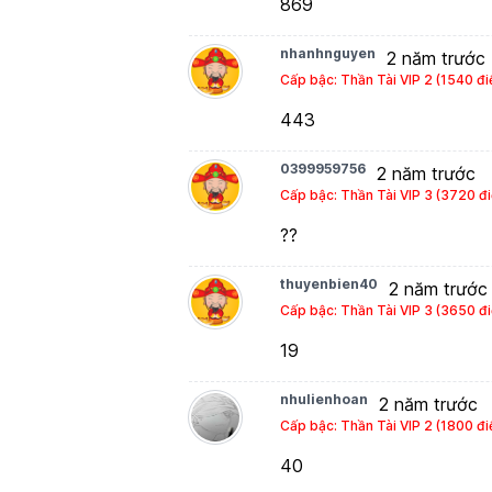
869
nhanhnguyen
2 năm trước
Cấp bậc: Thần Tài VIP 2 (1540 đ
443
0399959756
2 năm trước
Cấp bậc: Thần Tài VIP 3 (3720 đ
??
thuyenbien40
2 năm trước
Cấp bậc: Thần Tài VIP 3 (3650 đ
19
nhulienhoan
2 năm trước
Cấp bậc: Thần Tài VIP 2 (1800 đ
40