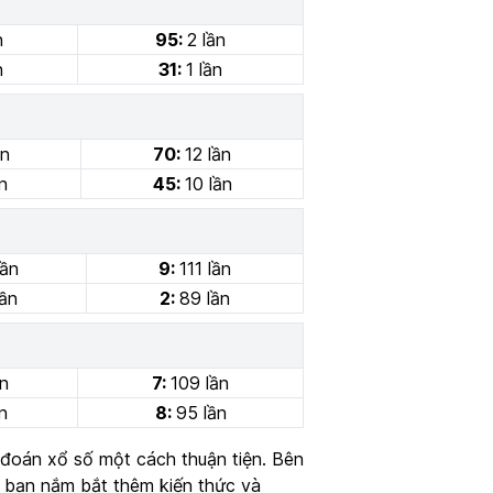
n
95:
2 lần
n
31:
1 lần
ần
70:
12 lần
n
45:
10 lần
lần
9:
111 lần
lần
2:
89 lần
ần
7:
109 lần
n
8:
95 lần
 đoán xổ số một cách thuận tiện. Bên
p bạn nắm bắt thêm kiến thức và