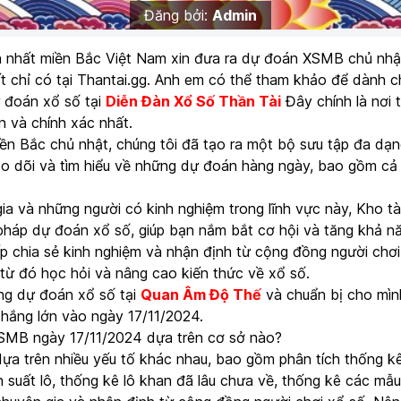
Đăng bởi:
Admin
n nhất miền Bắc Việt Nam xin đưa ra dự đoán XSMB chủ nh
t chỉ có tại Thantai.gg. Anh em có thể tham khảo để dành c
 đoán xổ số tại
Diễn Đàn Xổ Số Thần Tài
Đây chính là nơi 
 và chính xác nhất.
ền Bắc chủ nhật
, chúng tôi đã tạo ra một bộ sưu tập đa dạ
eo dõi và tìm hiểu về những dự đoán hàng ngày, bao gồm cả
ia và những người có kinh nghiệm trong lĩnh vực này, Kho 
pháp dự đoán xổ số, giúp bạn nắm bắt cơ hội và tăng khả nă
p chia sẻ kinh nghiệm và nhận định từ cộng đồng người chơi 
 từ đó học hỏi và nâng cao kiến thức về xổ số.
ng dự đoán xổ số tại
Quan Âm Độ Thế
và chuẩn bị cho mình
hắng lớn vào ngày 17/11/2024.
MB ngày 17/11/2024 dựa trên cơ sở nào?
a trên nhiều yếu tố khác nhau, bao gồm phân tích thống kê,
 suất lô, thống kê lô khan đã lâu chưa về, thống kê các mẫ