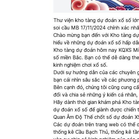
Thư viện kho tàng dự đoán xổ số lớ
soi cầu MB 17/11/2024 chính xác nhấ
Chào mừng bạn đến với Kho tàng dự
hiểu về những dự đoán xổ số hấp dẫn
Kho tàng dự đoán hôm nay
KQXS Mi
số miền Bắc. Bạn có thể dễ dàng th
kinh nghiệm chơi xổ số.
Dưới sự hướng dẫn của các chuyên g
bạn cái nhìn sâu sắc về các phương 
Bên cạnh đó, chúng tôi cũng cung cấ
đổi và chia sẻ những ý kiến cá nhân,
Hãy dành thời gian khám phá Kho tà
dự đoán xổ số để giành được chiến t
Quan Âm Độ Thế chốt số dự đoán XS
Các dự đoán trên trang web có thể dự
thống kê Cầu Bạch Thủ, thống kê tần