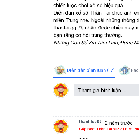
chiến lược chơi xổ số hiệu quả.
Diễn đàn xổ số Thần Tài chúc anh em
miền Trung nhé. Ngoài những thông t
thantai.gg để nhận được nhiều may mắ
bạn tăng cơ hội trúng thưởng.
Những Con Số Xin Tâm Linh, Được M
Diễn đàn bình luận (17)
Fac
Tham gia bình luận ....
thanhloc97
2 năm trước
Cấp bậc: Thần Tài VIP 2 (1050 đ