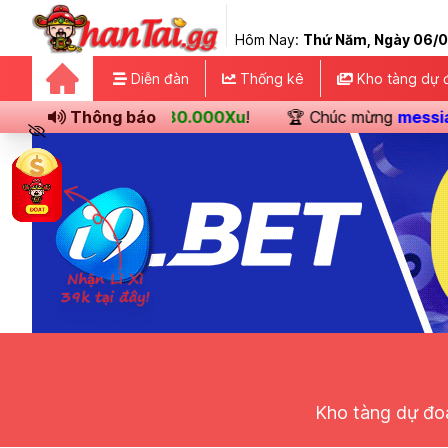
Hôm Nay:
Thứ Năm, Ngày 06/
Diễn đàn
Thống kê
Kho tàng dự 
n khoản
trị giá
Thông báo
180.000Xu
!
🏆 Chúc mừng
messiarg
đã 
Kho tàng dự đo