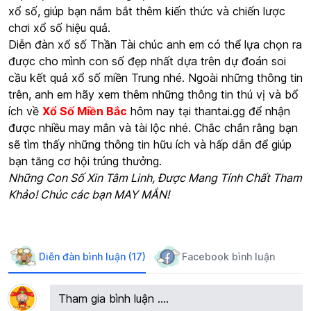
xổ số, giúp bạn nắm bắt thêm kiến thức và chiến lược
chơi xổ số hiệu quả.
Diễn đàn xổ số Thần Tài chúc anh em có thể lựa chọn ra
được cho mình con số đẹp nhất dựa trên dự đoán soi
cầu kết quả xổ số miền Trung nhé. Ngoài những thông tin
trên, anh em hãy xem thêm những thông tin thú vị và bổ
ích về
Xổ Số Miền Bắc
hôm nay tại thantai.gg để nhận
được nhiều may mắn và tài lộc nhé. Chắc chắn rằng bạn
sẽ tìm thấy những thông tin hữu ích và hấp dẫn để giúp
bạn tăng cơ hội trúng thưởng.
Những Con Số Xin Tâm Linh, Được Mang Tính Chất Tham
Khảo! Chúc các bạn MAY MẮN!
Diễn đàn bình luận (17)
Facebook bình luận
Tham gia bình luận ....